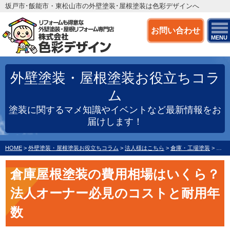
坂戸市･飯能市・東松山市の外壁塗装･屋根塗装は色彩デザインへ
お問い合わせ
MENU
外壁塗装・屋根塗装お役立ちコラ
ム
塗装に関するマメ知識やイベントなど最新情報をお
届けします！
HOME
>
外壁塗装・屋根塗装お役立ちコラム
>
法人様はこちら
>
倉庫・工場塗装
>
倉庫
倉庫屋根塗装の費用相場はいくら？
法人オーナー必見のコストと耐用年
数