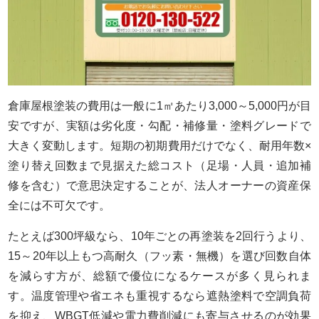
倉庫屋根塗装の費用は一般に1㎡あたり3,000～5,000円が目
安ですが、実額は劣化度・勾配・補修量・塗料グレードで
大きく変動します。短期の初期費用だけでなく、耐用年数×
塗り替え回数まで見据えた総コスト（足場・人員・追加補
修を含む）で意思決定することが、法人オーナーの資産保
全には不可欠です。
たとえば300坪級なら、10年ごとの再塗装を2回行うより、
15～20年以上もつ高耐久（フッ素・無機）を選び回数自体
を減らす方が、総額で優位になるケースが多く見られま
す。温度管理や省エネも重視するなら遮熱塗料で空調負荷
を抑え、WBGT低減や電力費削減にも寄与させるのが効果