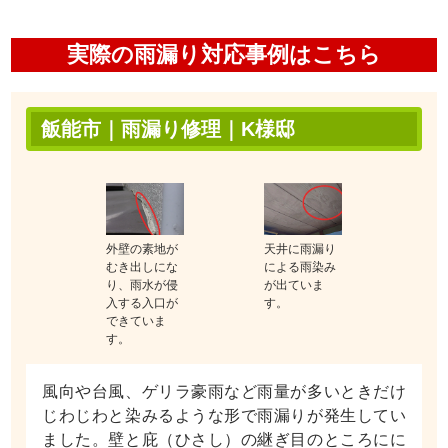
実際の雨漏り対応事例はこちら
飯能市｜雨漏り修理｜K様邸
外壁の素地が
天井に雨漏り
むき出しにな
による雨染み
り、雨水が侵
が出ていま
入する入口が
す。
できていま
す。
風向や台風、ゲリラ豪雨など雨量が多いときだけ
じわじわと染みるような形で雨漏りが発生してい
ました。壁と庇（ひさし）の継ぎ目のところにに