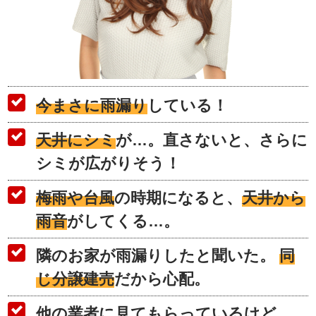
今まさに雨漏り
している！
天井にシミ
が…。直さないと、さらに
シミが広がりそう！
梅雨や台風
の時期になると、
天井から
雨音
がしてくる…。
隣のお家が雨漏りしたと聞いた。
同
じ分譲建売
だから心配。
他の業者に見てもらっているけど、