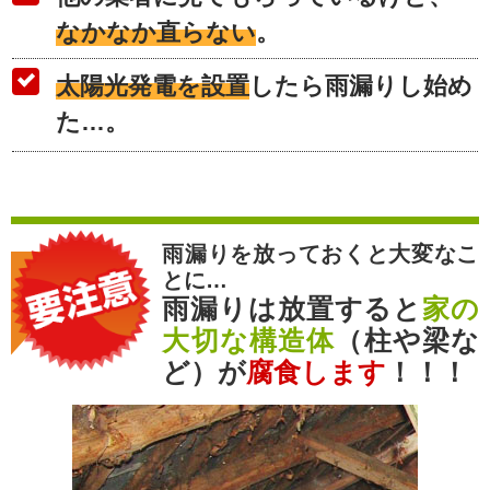
なかなか直らない
。
太陽光発電を設置
したら雨漏りし始め
た…。
雨漏りを放っておくと大変なこ
とに…
雨漏りは放置すると
家の
大切な構造体
（柱や梁な
ど）が
腐食します
！！！