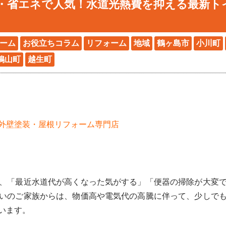
節水・省エネで人気！水道光熱費を抑える最新
ーム
お役立ちコラム
リフォーム
地域
鶴ヶ島市
小川町
鳩山町
越生町
外壁塗装・屋根リフォーム専門店
、「最近水道代が高くなった気がする」「便器の掃除が大変
いのご家族からは、物価高や電気代の高騰に伴って、少しで
います。