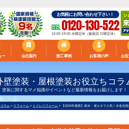
お気軽にお問い合わせ下さい！
0120-130-522
10:00-19:00 水曜定休（飯能店:日曜定休）
ュー
会社案内
施工事例
お客様の声
お役
外壁塗装・屋根塗装お役立ちコラ
塗装に関するマメ知識やイベントなど最新情報をお届けします！
ちコラム
>
リフォーム
>
トイレリフォーム
>
【2026年最新】節水・省エネで人気！水道光