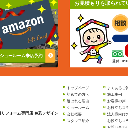
お見積もりを取られて
ショールーム来店予約
受付 10:
トップページ
よくあるご
初めての方へ
施工事例
選ばれる理由
お客様の声
ショールーム
お役立ちコ
リフォーム専門店 色彩デザイン
会社概要
法人様向け
スタッフ紹介
お役立ちコ
お問い合わ