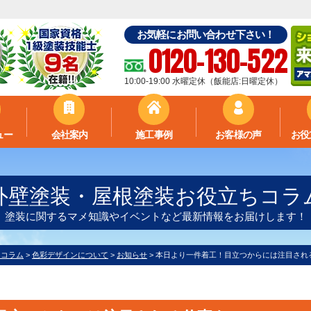
お気軽にお問い合わせ下さい！
0120-130-522
10:00-19:00 水曜定休（飯能店:日曜定休）
ュー
会社案内
施工事例
お客様の声
お役
外壁塗装・屋根塗装お役立ちコラ
塗装に関するマメ知識やイベントなど最新情報をお届けします！
ちコラム
>
色彩デザインについて
>
お知らせ
>
本日より一件着工！目立つからには注目され