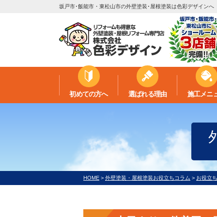
坂戸市･飯能市・東松山市の外壁塗装･屋根塗装は色彩デザインへ
初めての方へ
選ばれる理由
施工メニ
HOME
>
外壁塗装・屋根塗装お役立ちコラム
>
お役立