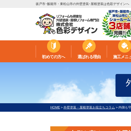
坂戸市･飯能市・東松山市の外壁塗装･屋根塗装は色彩デザインへ
初めての方へ
選ばれる理由
施工メニ
HOME
>
外壁塗装・屋根塗装お役立ちコラム
>
内側も