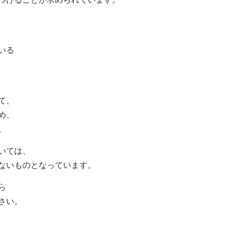
いる
て、
め、
。
いては、
ないものとなっています。
ら
さい。