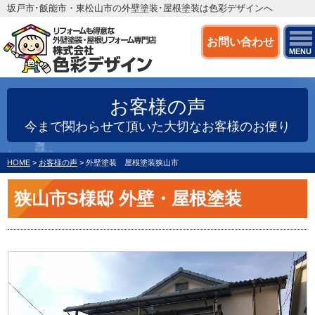
坂戸市･飯能市・東松山市の外壁塗装･屋根塗装は色彩デザインへ
お問い合わせ
MENU
お客様の声
今まで関わらせて頂いた大切なお客様のお便り
HOME
>
お客様の声
>
外壁塗装 屋根塗装狭山市
狭山市S様邸 外壁・屋根塗装