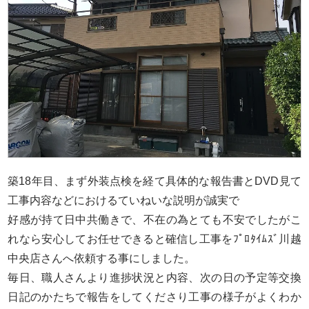
築18年目、まず外装点検を経て具体的な報告書とDVD見て
工事内容などにおけるていねいな説明が誠実で
好感が持て日中共働きで、不在の為とても不安でしたがこ
れなら安心してお任せできると確信し工事をﾌﾟﾛﾀｲﾑｽﾞ川越
中央店さんへ依頼する事にしました。
毎日、職人さんより進捗状況と内容、次の日の予定等交換
日記のかたちで報告をしてくださり工事の様子がよくわか