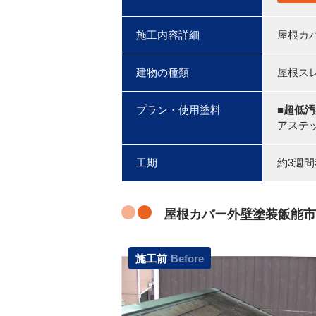
施工内容詳細
屋根カ
建物の種類
屋根ス
プラン・使用塗料
■超低
アステッ
工期
約3週
屋根カバー外壁塗装飯能市
施工前
Before