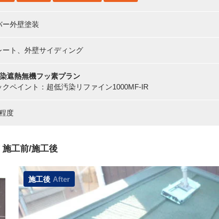
バー外壁塗装
レート、外壁サイディング
汚染遮熱無機フッ素プラン
クペイント：超低汚染リファイン1000MF-IR
間程度
 施工前/施工後
施工後
After