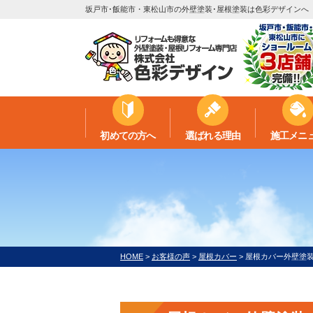
坂戸市･飯能市・東松山市の外壁塗装･屋根塗装は色彩デザインへ
初めての方へ
選ばれる理由
施工メニ
HOME
>
お客様の声
>
屋根カバー
>
屋根カバー外壁塗