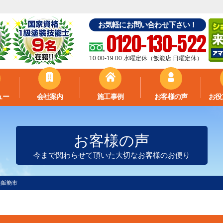
お気軽にお問い合わせ下さい！
0120-130-522
10:00-19:00 水曜定休（飯能店:日曜定休）
ュー
会社案内
施工事例
お客様の声
お役
お客様の声
今まで関わらせて頂いた大切なお客様のお便り
装飯能市