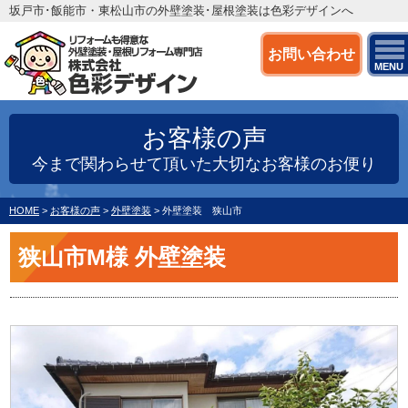
坂戸市･飯能市・東松山市の外壁塗装･屋根塗装は色彩デザインへ
お問い合わせ
MENU
お客様の声
今まで関わらせて頂いた大切なお客様のお便り
HOME
>
お客様の声
>
外壁塗装
>
外壁塗装 狭山市
狭山市M様 外壁塗装