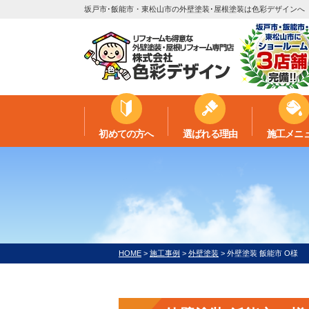
坂戸市･飯能市・東松山市の外壁塗装･屋根塗装は色彩デザインへ
初めての方へ
選ばれる理由
施工メニ
HOME
>
施工事例
>
外壁塗装
>
外壁塗装 飯能市 O様