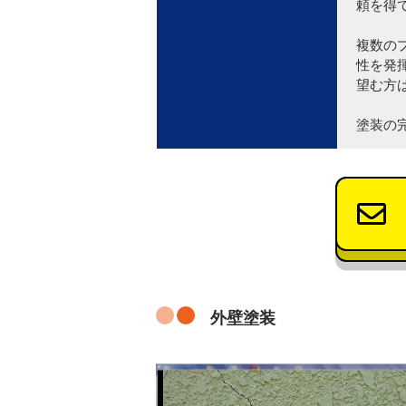
頼を得
複数の
性を発
望む方
塗装の
外壁塗装