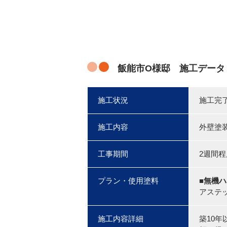
飯能市O様邸 施工データ
施工状況
施工完
施工内容
外壁塗
工事期間
2週間程
プラン・使用塗料
■無機
アステ
施工内容詳細
築10