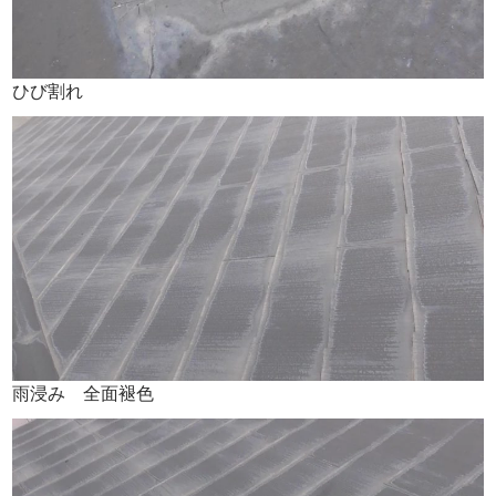
ひび割れ
雨浸み 全面褪色