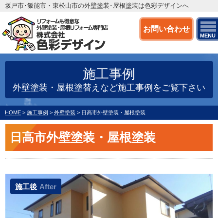
坂戸市･飯能市・東松山市の外壁塗装･屋根塗装は色彩デザインへ
お問い合わせ
MENU
施工事例
外壁塗装・屋根塗替えなど施工事例をご覧下さい
HOME
>
施工事例
>
外壁塗装
>
日高市外壁塗装・屋根塗装
日高市外壁塗装・屋根塗装
施工後
After