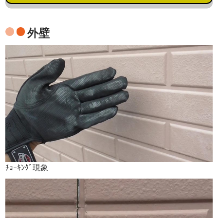
外壁
ﾁｮｰｷﾝｸﾞ現象