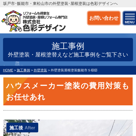
坂戸市･飯能市・東松山市の外壁塗装･屋根塗装は色彩デザインへ
お問い合わせ
MENU
施工事例
外壁塗装・屋根塗替えなど施工事例をご覧下さい
HOME
>
施工事例
>
外壁塗装
>
外壁塗装屋根塗装飯能市Ｓ様邸
ハウスメーカー塗装の費用対策も
お任せあれ
施工後
After