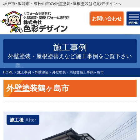
坂戸市･飯能市・東松山市の外壁塗装･屋根塗装は色彩デザインへ
お問い合わせ
MENU
施工事例
外壁塗装・屋根塗替えなど施工事例をご覧下さい
HOME
>
施工事例
>
外壁塗装
>
外壁塗装・雨樋交換工事鶴ヶ島市
外壁塗装鶴ヶ島市
施工後
After