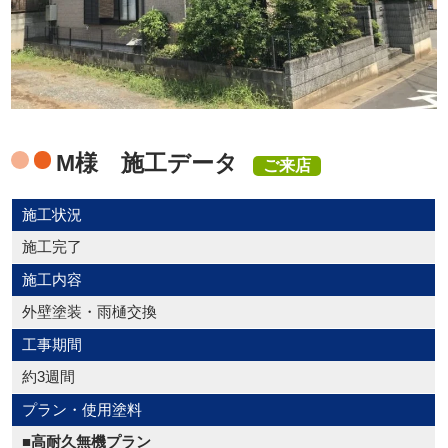
M様 施工データ
ご来店
施工状況
施工完了
施工内容
外壁塗装・雨樋交換
工事期間
約3週間
プラン・使用塗料
■高耐久無機プラン