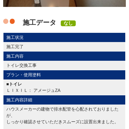
施工データ
なし
施工状況
施工完了
施工内容
トイレ交換工事
プラン・使用塗料
■トイレ
ＬＩＸＩＬ： アメージュZA
施工内容詳細
ハウスメーカーの建物で排水配管を心配されておりました
が、
しっかり確認させていただきスムーズに設置出来ました。