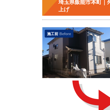
埼玉県飯能市本町｜
上げ
施工前
Before