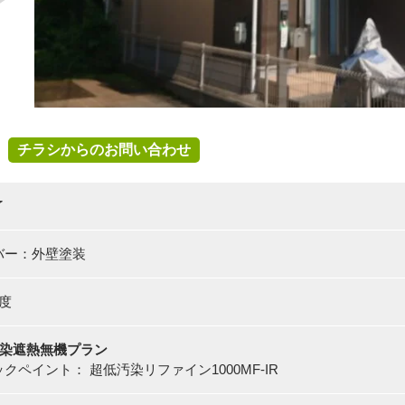
チラシからのお問い合わせ
了
バー：外壁塗装
度
汚染遮熱無機プラン
クペイント： 超低汚染リファイン1000MF-IR