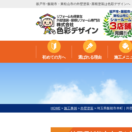
坂戸市･飯能市・東松山市の外壁塗装･屋根塗装は色彩デザインへ
初めての方へ
選ばれる理由
施工メニ
HOME
>
施工事例
>
外壁塗装
>
埼玉県飯能市本町｜外