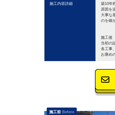
施工内容詳細
築10
原因を
大事な
のを確
施工後
当初の
各工事
お褒め
施工前
Before