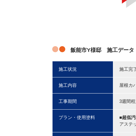
飯能市Y様邸 施工データ
施工状況
施工完
施工内容
屋根カ
工事期間
3週間程
プラン・使用塗料
■超低
アステッ