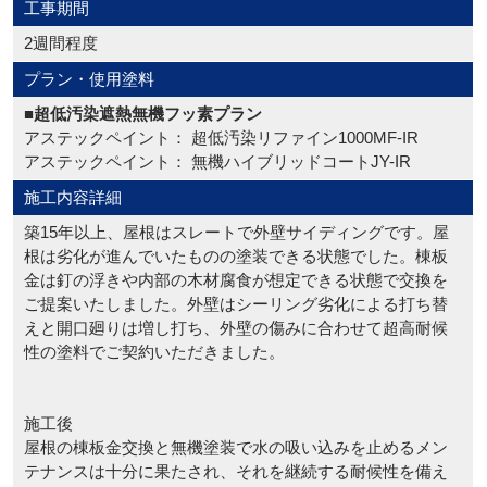
工事期間
2週間程度
プラン・使用塗料
■超低汚染遮熱無機フッ素プラン
アステックペイント： 超低汚染リファイン1000MF-IR
アステックペイント： 無機ハイブリッドコートJY-IR
施工内容詳細
築15年以上、屋根はスレートで外壁サイディングです。屋
根は劣化が進んでいたものの塗装できる状態でした。棟板
金は釘の浮きや内部の木材腐食が想定できる状態で交換を
ご提案いたしました。外壁はシーリング劣化による打ち替
えと開口廻りは増し打ち、外壁の傷みに合わせて超高耐候
性の塗料でご契約いただきました。
施工後
屋根の棟板金交換と無機塗装で水の吸い込みを止めるメン
テナンスは十分に果たされ、それを継続する耐候性を備え