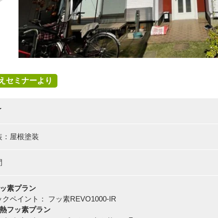
えセミナーより
了
装：屋根塗装
間
フッ素プラン
クペイント： フッ素REVO1000-IR
遮熱フッ素プラン