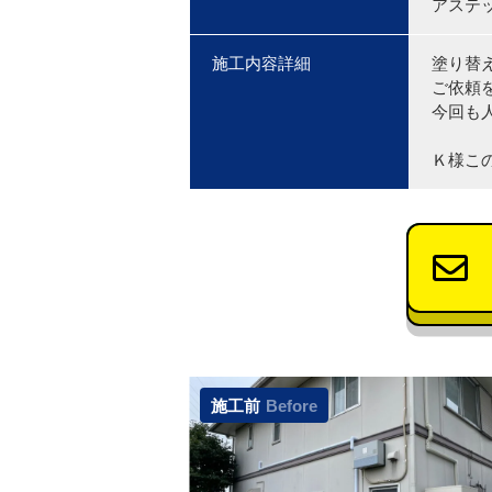
アステ
施工内容詳細
塗り替
ご依頼
今回も
Ｋ様こ
施工前
Before