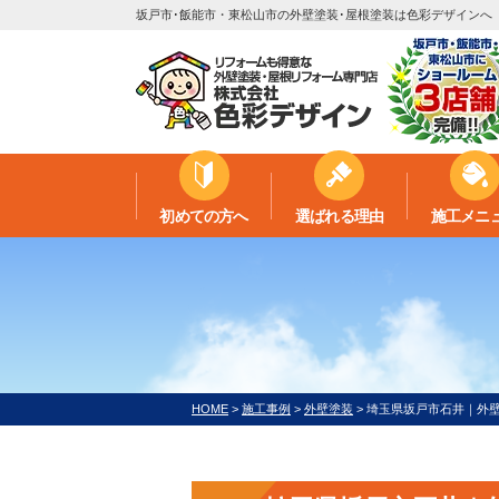
坂戸市･飯能市・東松山市の外壁塗装･屋根塗装は色彩デザインへ
初めての方へ
選ばれる理由
施工メニ
HOME
>
施工事例
>
外壁塗装
>
埼玉県坂戸市石井｜外