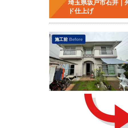
埼玉県坂戸市石井｜
ド仕上げ
施工前
Before