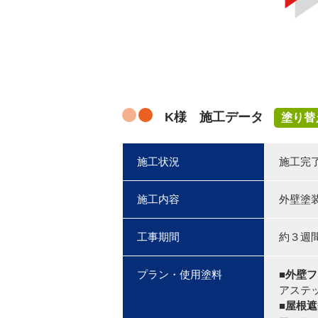
K様 施工データ
塗り替
施工状況
施工完
施工内容
外壁塗
工事期間
約３週
プラン・使用塗料
■外壁
アステッ
■屋根