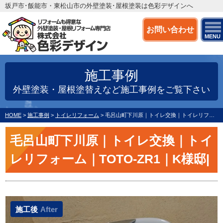
坂戸市･飯能市・東松山市の外壁塗装･屋根塗装は色彩デザインへ
お問い合わせ
MENU
施工事例
外壁塗装・屋根塗替えなど施工事例をご覧下さい
HOME
>
施工事例
>
トイレリフォーム
>
毛呂山町下川原｜トイレ交換｜トイレリフォーム｜TOTO-ZR1｜K様邸|
毛呂山町下川原｜トイレ交換｜トイ
レリフォーム｜TOTO-ZR1｜K様邸|
施工後
After