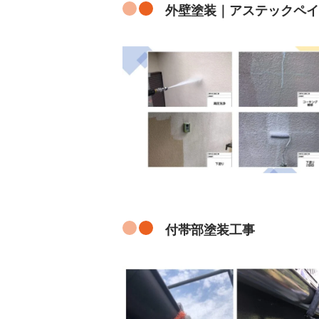
外壁塗装｜アステックペイ
付帯部塗装工事