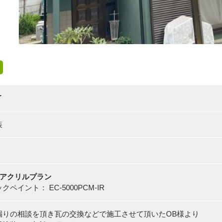
了
塗装
アアクリルプラン
クペイント： EC-5000PCM-IR
漏りの相談を頂き瓦の交換などで施工させて頂いたOB様より