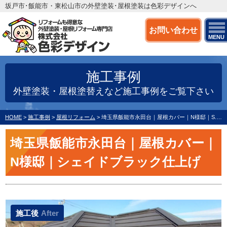
坂戸市･飯能市・東松山市の外壁塗装･屋根塗装は色彩デザインへ
お問い合わせ
MENU
施工事例
外壁塗装・屋根塗替えなど施工事例をご覧下さい
HOME
>
施工事例
>
屋根リフォーム
>
埼玉県飯能市永田台｜屋根カバー｜N様邸｜S.シェイドブラック仕上げ
埼玉県飯能市永田台｜屋根カバー｜
N様邸｜シェイドブラック仕上げ
施工後
After