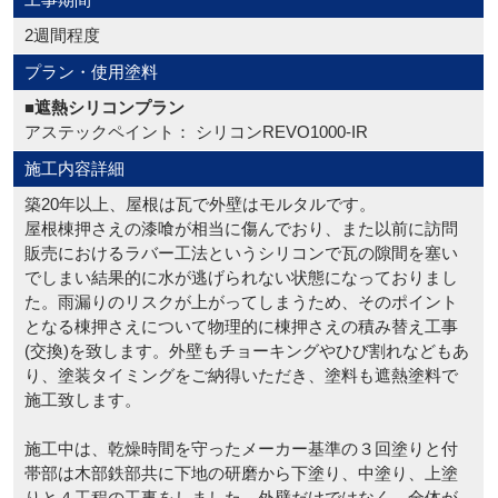
2週間程度
プラン・使用塗料
■遮熱シリコンプラン
アステックペイント： シリコンREVO1000-IR
施工内容詳細
築20年以上、屋根は瓦で外壁はモルタルです。
屋根棟押さえの漆喰が相当に傷んでおり、また以前に訪問
販売におけるラバー工法というシリコンで瓦の隙間を塞い
でしまい結果的に水が逃げられない状態になっておりまし
た。雨漏りのリスクが上がってしまうため、そのポイント
となる棟押さえについて物理的に棟押さえの積み替え工事
(交換)を致します。外壁もチョーキングやひび割れなどもあ
り、塗装タイミングをご納得いただき、塗料も遮熱塗料で
施工致します。
施工中は、乾燥時間を守ったメーカー基準の３回塗りと付
帯部は木部鉄部共に下地の研磨から下塗り、中塗り、上塗
りと４工程の工事をしました。外壁だけではなく、全体が