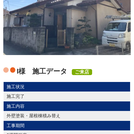
I様 施工データ
ご来店
施工状況
施工完了
施工内容
外壁塗装・屋根棟積み替え
工事期間