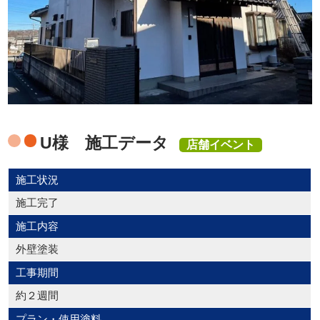
U様 施工データ
店舗イベント
施工状況
施工完了
施工内容
外壁塗装
工事期間
約２週間
プラン・使用塗料