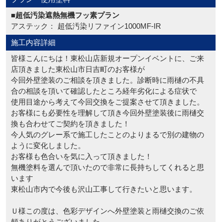
■超低汚染遮熱無機フッ素プラン
アステック： 超低汚染リファイン1000MF-IR
施工内容詳細
皆様こんにちは！東松山店新規オープンイベントに、ご来
店頂きました東松山市日吉町のお客様が
今回外壁塗装のご相談を頂きました。診断時に雨樋の不具
合の相談を頂いて確認したところ経年劣化による症状で
使用目途から考えて今回交換をご提案させて頂きました。
お客様にも必要性を理解して頂き今回外壁塗装後に雨樋交
換も合わせてご契約を頂きました！
今人気のグレー系で施工したことのよりまるで別の建物の
ように変化しました。
お客様も色合いを気に入って頂きました！
無機塗料を選んで頂いたので非常に長持ちしてくれると思
います
東松山市内で今後も沢山工事して行きたいと思います。
Ｕ様この度は、色彩デザインへ外壁塗装と雨樋交換のご依
頼ありがとうございました。