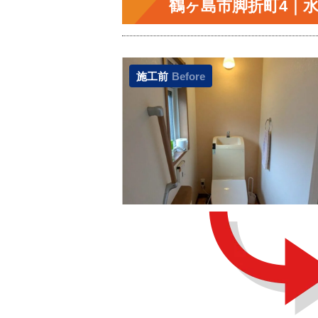
鶴ヶ島市脚折町4｜
施工前
Before