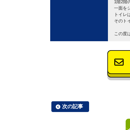
1階2
一面を
トイレ
そのト
この度
次の記事