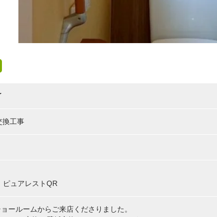
了
交換工事
： ピュアレストQR
Oショールームからご来店くださりました。