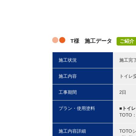
T様 施工データ
ご紹介
施工状況
施工完
施工内容
トイレ
工事期間
2日
プラン・使用塗料
■トイレ
TOTO
施工内容詳細
TOT