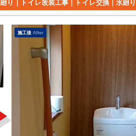
水廻り｜トイレ改装工事｜トイレ交換｜水廻り
施工後
After