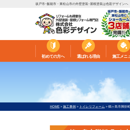
坂戸市･飯能市・東松山市の外壁塗装･屋根塗装は色彩デザインへ
初めての方へ
選ばれる理由
施工メニ
HOME
>
施工事例
>
トイレリフォーム
>
鶴ヶ島市脚折