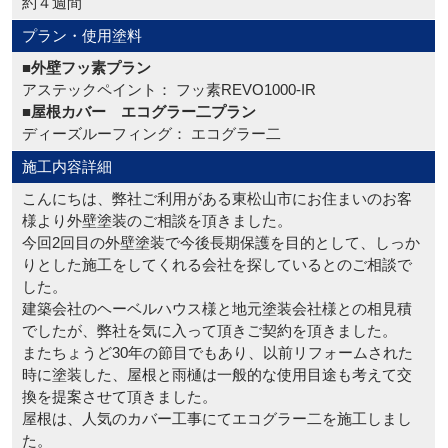
約４週間
プラン・使用塗料
■外壁フッ素プラン
アステックペイント： フッ素REVO1000-IR
■屋根カバー エコグラー二プラン
ディーズルーフィング： エコグラー二
施工内容詳細
こんにちは、弊社ご利用がある東松山市にお住まいのお客
様より外壁塗装のご相談を頂きました。
今回2回目の外壁塗装で今後長期保護を目的として、しっか
りとした施工をしてくれる会社を探しているとのご相談で
した。
建築会社のヘーベルハウス様と地元塗装会社様との相見積
でしたが、弊社を気に入って頂きご契約を頂きました。
またちょうど30年の節目でもあり、以前リフォームされた
時に塗装した、屋根と雨樋は一般的な使用目途も考えて交
換を提案させて頂きました。
屋根は、人気のカバー工事にてエコグラー二を施工しまし
た。