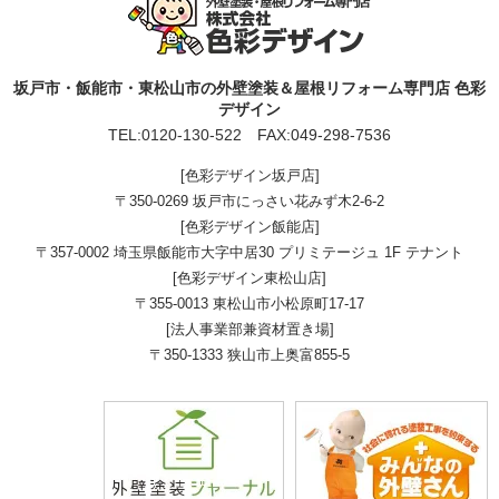
坂戸市・飯能市・東松山市の外壁塗装＆屋根リフォーム専門店 色彩
デザイン
TEL:
0120-130-522
FAX:049-298-7536
[色彩デザイン坂戸店]
〒350-0269 坂戸市にっさい花みず木2-6-2
[色彩デザイン飯能店]
〒357-0002 埼玉県飯能市大字中居30 プリミテージュ 1F テナント
[色彩デザイン東松山店]
〒355-0013 東松山市小松原町17-17
[法人事業部兼資材置き場]
〒350-1333 狭山市上奥富855-5