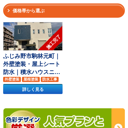
価格帯から選ぶ
施工完了
ふじみ野市駒林元町｜
外壁塗装・屋上シート
防水｜積水ハウスニュ
ートラルホワイト・マ
外壁塗装
屋根塗装
防水工事
ウンテンブルー仕上
詳しく見る