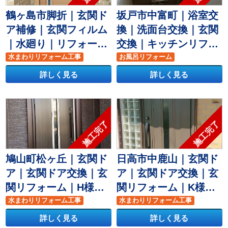
鶴ヶ島市脚折｜玄関ド
坂戸市中富町｜浴室交
ア補修｜玄関フィルム
換｜洗面台交換｜玄関
｜水廻り｜リフォーム
交換｜キッチンリフォ
｜O様
ーム｜玄関ドアリフォ
水まわりリフォーム工事
お風呂リフォーム
玄関ドア
玄関リフォーム
ーム｜S様邸｜
水まわりリフォーム工事
詳しく見る
詳しく見る
洗面台リフォーム
玄関ドア
玄関リフォーム
施工完了
施工完了
鳩山町松ヶ丘｜玄関ド
日高市中鹿山｜玄関ド
ア｜玄関ドア交換｜玄
ア｜玄関ドア交換｜玄
関リフォーム｜H様邸
関リフォーム｜K様邸
｜YKK｜ドアリモ｜H
｜リクシル｜リシェン
水まわりリフォーム工事
水まわりリフォーム工事
様邸｜
玄関ドア
玄関リフォーム
ト｜
玄関ドア
玄関リフォーム
詳しく見る
詳しく見る