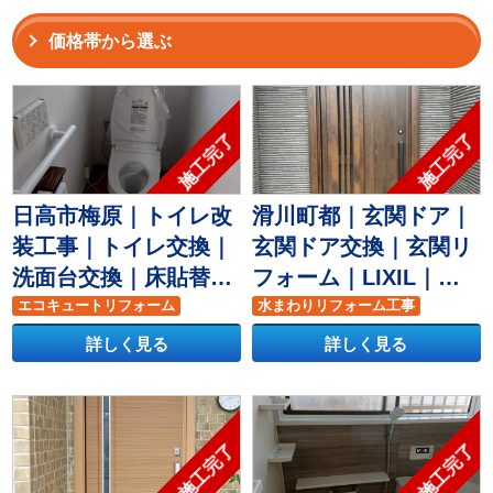
価格帯から選ぶ
施工完了
施工完了
日高市梅原｜トイレ改
滑川町都｜玄関ドア｜
装工事｜トイレ交換｜
玄関ドア交換｜玄関リ
洗面台交換｜床貼替工
フォーム｜LIXIL｜リ
事｜障子張り替え｜給
シェント｜断熱仕様｜
エコキュートリフォーム
水まわりリフォーム工事
湯器交換｜天井貼替工
トイレリフォーム
H様邸｜
玄関ドア
玄関リフォーム
詳しく見る
詳しく見る
水まわりリフォーム工事
事｜玄関リフォーム工
洗面台リフォーム
玄関ドア
事｜A様邸｜
玄関リフォーム
門扉交換
施工完了
施工完了