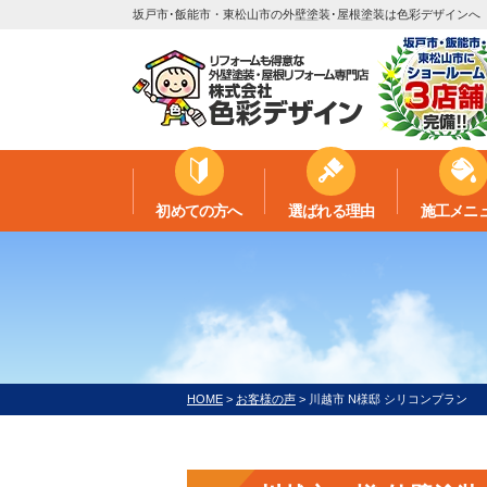
坂戸市･飯能市・東松山市の外壁塗装･屋根塗装は色彩デザインへ
初めての方へ
選ばれる理由
施工メニ
HOME
>
お客様の声
>
川越市 N様邸 シリコンプラン