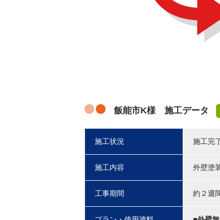
飯能市K様 施工データ
施工状況
施工完
施工内容
外壁塗
工事期間
約２週
プラン・使用塗料
■外壁