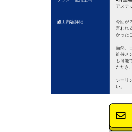
アステ
施工内容詳細
今回が
言われ
かった
当然、
維持メ
も可能
ただき
シーリ
い。