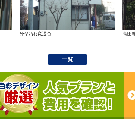
外壁汚れ変退色
高圧
一覧