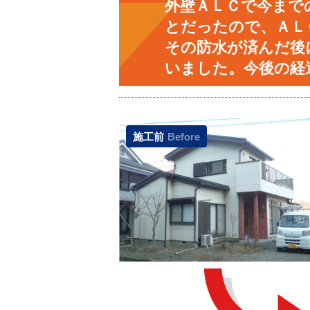
外壁ＡＬＣで今まで
とだったので、ＡＬ
その防水が済んだ後
いました。今後の経
施工前
Before