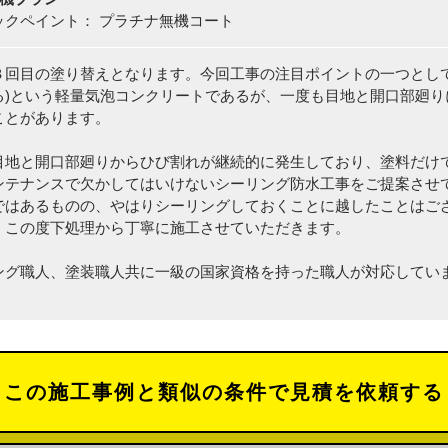
ックペイント： プラチナ無機コート
３回目の塗り替えとなります。今回工事の注目ポイントの一つとし
る)という軽量気泡コンクリートであるが、一度も目地と開口部廻
ことがあります。
目地と開口部廻りからひび割れが継続的に発生しており、塗料だけ
ンテナンスで欠かしてはいけないシーリング防水工事をご提案させ
ではあるものの、やはりシーリングしておくことに越したことはご
、この度下処理から丁寧に施工させていただきます。
ング職人、塗装職人共に一級の国家資格を持った職人が対応してい
この施工事例と類似の条件で見積を依頼する