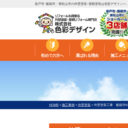
坂戸市･飯能市・東松山市の外壁塗装･屋根塗装は色彩デザインへ
初めての方へ
選ばれる理由
施工メニ
HOME
>
施工事例
>
外壁塗装
>
外壁塗装工事 飯能市K