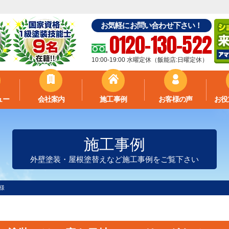
お気軽にお問い合わせ下さい！
0120-130-522
10:00-19:00 水曜定休（飯能店:日曜定休）
ュー
会社案内
施工事例
お客様の声
お役
施工事例
外壁塗装・屋根塗替えなど施工事例をご覧下さい
様