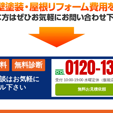
0120-1
料
無料診断
談はお気軽に
受付 10:00-19:00 水曜定休（飯
ル下さい
無料お見積依頼