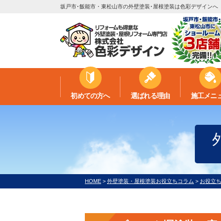
坂戸市･飯能市・東松山市の外壁塗装･屋根塗装は色彩デザインへ
初めての方へ
選ばれる理由
施工メニ
HOME
>
外壁塗装・屋根塗装お役立ちコラム
>
お役立