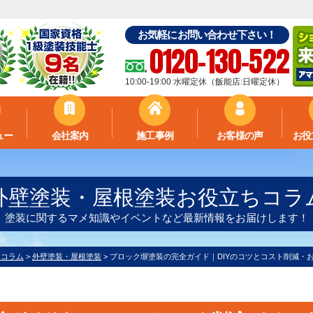
お気軽にお問い合わせ下さい！
0120-130-522
10:00-19:00 水曜定休（飯能店:日曜定休）
ュー
会社案内
施工事例
お客様の声
お役
外壁塗装・屋根塗装お役立ちコラ
塗装に関するマメ知識やイベントなど最新情報をお届けします！
ちコラム
>
外壁塗装・屋根塗装
>
ブロック塀塗装の完全ガイド｜DIYのコツとコスト削減・