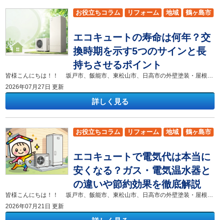
お役立ちコラム
リフォーム
地域
鶴ヶ島市
坂戸市
東松山市
日高市
吉見町
毛呂山町
エコキュートの寿命は何年？交
鳩山町
越生町
換時期を示す5つのサインと長
持ちさせるポイント
皆様こんにちは！！ 坂戸市、飯能市、東松山市、日高市の外壁塗装・屋根リフォーム専門店 株式会社色彩デザインです！ 坂戸市で暮らしのなか、ご自宅のエコキュートから突然冷たい水しか出なくなったり、聞き慣れない異音が聞こえたりして、不安を感じていませんか。給湯器の故障は、ご家族の毎日の生活に大きな影響を与えてしまいます。 この記事では、エコキュートの平均寿命や故障の予兆となる5つのサイン、長持ちさせるメンテナンス手順、お得に交換するための補助金活用法まで分かりやすく解説します。 この記事を読むことで、ご自宅のエコキュートが交換時期を迎えているか判断できるようになり、無駄な出費を抑えて適切な時期に給湯器を交換する手順が分かります。 坂戸市でエコキュートの故障や交換時期にお悩みのご家族はぜひ最後まで読んでみてください！ ▼合わせてチェック▼色彩デザインのショールーム [myphp file="comContactL01"] エコキュートの寿命は何年？交換時期を示す5つのサインと長持ちさせるポイント 坂戸市で過ごす日常において、お風呂やキッチンで毎日使う給湯設備の健康状態を把握することは非常に大切です。まずはエコキュートの耐用年数や故障の兆候について詳しく確認していきましょう。 エコキュートの平均寿命は10～15年｜メーカーが想定する耐用年数と坂戸市での傾向 エコキュートの平均寿命は、一般的に10年から15年程度とされています。 ヒートポンプユニットの寿命は約5年から15年であり、貯湯タンクの寿命は約10年から15年です。 SDリフォームの担当者である私も、過去に坂戸市内のご自宅で設置から11年が経過したエコキュートの点検を担当した経験があります。点検を行った際、ヒートポンプ基板の劣化が原因でお湯が沸かなくなっている状態を確認いたしました。10年を過ぎると給湯器の電子基板や配管部品が劣化しやすくなり、修繕用部品のメーカー保有期間も終了することが多いため、点検や買い替えの検討が必要となります。 坂戸市でエコキュートの交換時期を示す5つのサイン｜故障前に気づきたい症状を解説 エコキュートが完全に動かなくなる前に、機器はいくつかの不調のサインを出します。 交換時期を示す1つ目のサインは、給湯器の本体や配管周りからの水漏れです。水漏れを放置すると電気系統のショートや建物への影響を引き起こす危険性があります。 2つ目のサインは、設定温度までお湯が温まらないことや、シャワーの使用中に突然水に変わる現象です。 3つ目のサインは、ヒートポンプユニットからガガガという異常な動作音が聞こえることです。 4つ目のサインは、リモコン画面に同じエラーコードが頻繁に表示されることです。 5つ目のサインは、機器の設置から10年以上が経過していることです。これらの症状が現れた場合は、故障前に早期の確認をおすすめします。 エコキュートの修理と交換はどちらがお得？年数・費用から判断するポイント エコキュートの不調が発生した際、修理を行うか新しく交換するかは使用年数と費用で判断します。 設置から5年未満であれば、数万円程度の修理費用でおさまることが多いため、修理を選ぶメリットが大きいです。 一方、設置から10年以上経過している場合は、一度修理を行っても別の部品が続けて故障するリスクが高くなります。10年以上経過した機器の修理費が10万円以上かかる場合、新しいエコキュートへ交換するほうが長期的な費用対効果は高くなります。最新モデルに交換することで年間約2万円以上の電気代削減につながるメリットもあります。さらに、最新機種は省エネ性能が格段に向上しているため、月々の光熱費を大幅に抑える効果も期待できます。 坂戸市でエコキュートを長持ちさせるためのメンテナンス方法と注意点 エコキュートの寿命を延ばすためには、定期的な手入れと正しい使用方法が欠かせません。 半年に1回は貯湯タンク底部の水抜きを行い、タンク内に溜まった沈殿物を排出することが重要です。 浴槽の循環アダプターにあるフィルターは、週に1回掃除を行って皮脂やゴミを取り除きます。 入浴剤を使用する際は、エコキュート対応と記載されている製品を選び、濁り成分や硫黄成分を含む入浴剤の使用は避けてください。対応外の入浴剤を使用すると、配管の目詰まりやポンプの故障を引き起こす原因になります。 坂戸市でエコキュートの補助金を活用してお得に交換する方法｜最新の制度もチェック エコキュートの交換費用を抑えるには、国や自治体が実施する補助金制度の活用が効果的です。 国の「給湯省エネ事業」を活用すると、高効率なエコキュートへの買い替えで1台あたり7万円から最大10万円以上の補助金を受け取ることができます。 坂戸市でのエコキュート交換工事でも、要件を満たすことで補助金の申請対象となります。 補助金は予算の上限に達し次第受付が終了となるため、交換工事を検討する際は早めに補助金の最新情報を確認することが大切です。 エコキュートの平均寿命は10年から15年であり、10年を過ぎた機器はお湯の温度変化や異音などの交換サインに注意する必要があります。不調を感じた際は修理費用と設置年数を比較し、最新省エネモデルへの交換や補助金の活用を検討することがお得な解決策となります。 リフォーム専門店SDリフォームでは、坂戸市を中心としたエリアで、地域密着をモットーに坂戸市をメインにリフォームを行わせていただいております。是非！リフォームの事ならSDリフォームにお任せください！ ▼合わせてチェック▼色彩デザインのショールーム [myphp file="comContactL01"]
2026年07月27日 更新
詳しく見る
お役立ちコラム
リフォーム
地域
鶴ヶ島市
坂戸市
東松山市
日高市
吉見町
毛呂山町
エコキュートで電気代は本当に
鳩山町
越生町
安くなる？ガス・電気温水器と
の違いや節約効果を徹底解説
皆様こんにちは！！ 坂戸市、飯能市、東松山市、日高市の外壁塗装・屋根リフォーム専門店 株式会社色彩デザインです！ 毎月の光熱費が高くて頭を悩ませていませんか。特に毎日使うお風呂や給湯の費用は、家族が多ければ多いほど大きな負担になります。「エコキュートに交換すると電気代が本当に安くなるのだろうか」という疑問や不安を持つ坂戸市のみなさまの気持ちはとてもよく分かります。 本コラムでは、エコキュートで電気代が安くなる具体的な仕組みや、従来のプロパンガス・電気温水器とのランニングコストの徹底比較を解説します。さらに、坂戸市で実際に利用できる補助金情報や、エコキュートへの交換で電気代が安くなる家庭の特徴までを詳しく紹介します。 本コラムを読んでいただくと、エコキュートの節約効果や導入にかかる初期費用を抑える具体的な方法がすべて分かります。光熱費を大幅に削減して家計への負担を減らしたい坂戸市のご家族は、ぜひ最後まで読んでみてください！ ▼合わせてチェック▼色彩デザインのショールーム [myphp file="comContactL01"] エコキュートで電気代は本当に安くなる？ガス・電気温水器との違いや節約効果を徹底解説 エコキュートを導入すると、多くの家庭で毎月の給湯にかかる電気代を大幅に削減できます。坂戸市でもプロパンガスからエコキュートへ交換した家庭では、光熱費が従来の約3分の1に減少したという実績が多数あります。エコキュートは再生可能エネルギーである空気の熱を利用するため、少ない電気エネルギーで効率よくお湯を沸かせます。 エコキュートが電気代を抑えられる仕組みとは？ヒートポンプの特徴を解説 エコキュートが電気代を抑えられる理由は、ヒートポンプ技術によって空気中の熱を効率よく集めてお湯を沸かすからです。ヒートポンプは、1の電気エネルギーに対して3以上の熱エネルギーを生み出す高い効率を持っています。さらに、電気料金が安く設定されている夜間の時間帯にお湯を沸かしてタンクに貯めるため、昼間に電気を使うよりも電気代を大幅に抑えられます。空気の熱を上手に利用するエコキュートは、これからの時代の省エネに欠かせない賢い選択肢だと言えます。 ガス給湯器・電気温水器と比較！ランニングコストはどれくらい違う？ エコキュートのランニングコストは、ガス給湯器や電気温水器と比較して圧倒的に安いです。4人家族が1ヶ月に使用する給湯費用の目安は、プロパンガスが約10,000円、電気温水器が約9,000円、都市ガスが約5,000円となります。これに対してエコキュートの1ヶ月の電気代は約2,000円から3,000円に収まるため、毎月の固定費を大幅に節約できます。 私がこれまでに坂戸市で担当したお客様の中には、電気温水器からエコキュートへ交換した方がいらっしゃいました。そのお客様は、交換後に毎月の電気代が約6,000円も安くなり、年間に換算すると約72,000円の節約に成功しました。初期費用はかかりますが、毎月のランニングコストの差額を考えると数年で元が取れる計算になります。 電気代が安くなる家庭・ならない家庭の特徴と注意点 エコキュートで電気代が安くなる家庭の特徴は、毎月のお湯の使用量が多い4人以上の大家族や、現在プロパンガスを使用している家庭です。お湯の消費量が多い家庭ほど、エコキュートの持つ高い省エネ効果と夜間電力の恩恵を最大限に受けることができます。逆に、1人暮らしでお湯をほとんど使わない家庭や、夜間の電気料金プランを適切に選んでいない家庭では、期待したほどの節約効果が得られない場合があります。 以前にお手伝いした坂戸市のご家庭では、5人家族で毎日2回以上お風呂を沸かしていました。このご家庭がエコキュートを導入したところ、劇的に電気代が安くなり大喜びしていただけました。エコキュートの節約メリットを最大限に活かすためには、家族構成や日頃のお湯の使い方を事前にしっかり把握することが重要です。 導入費用は高い？補助金や買い替えでお得に設置する方法 エコキュートの導入費用は本体代金と工事費を合わせて約40万円から70万円が相場であり、ガス給湯器と比べると初期費用は高めです。しかし、国が実施している「給湯省エネ事業」などの補助金を活用することで、1台あたり7万円から10万円の支援を受けられます。 実際に昨年エコキュートを設置された坂戸市のお客様は、補助金制度をフルに活用して導入コストを約12万円も軽減されました。補助金には予算の上限があり、申請期間内であっても予算が埋まり次第終了してしまうため、早めの計画と申請が不可欠です。最新の補助金情報や適用条件については、地元の事情に詳しいリフォーム専門店へ相談すると確実です。 今回はエコキュートを導入することで電気代が安くなる仕組みや、ガス給湯器・電気温水器とのランニングコストの違いについて詳しく解説しました。エコキュートは空気の熱を効率よく利用するため、毎月の給湯費用を従来の約3分の1にまで抑えることが可能です。特に坂戸市にお住まいでプロパンガスをお使いの方や、お湯の使用量が多い大家族の方は、補助金制度を活用することで初期費用を抑えながら賢くお得に交換ができます。寿命を迎える前の計画的な買い替えが、長期的な家計の節約へと繋がります。 リフォーム専門店SDリフォームでは、坂戸市を中心としたエリアで、地域密着をモットーに坂戸市をメインにリフォームを行わせていただいております。是非！リフォームの事ならSDリフォームにお任せください！ ▼合わせてチェック▼色彩デザインのショールーム [myphp file="comContactL01"]
2026年07月21日 更新