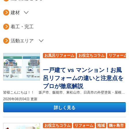
建材
着工・完工
活動エリア
お風呂リフォーム
お役立ちコラム
リフォーム
小川町
飯能市
坂戸市
東松山市
日高市
吉
一戸建て vs マンション！お風
嵐山町
滑川町
鳩山町
越生町
呂リフォームの違いと注意点を
プロが徹底解説
皆様こんにちは！！ 坂戸市、飯能市、東松山市、日高市の外壁塗装・屋根リフォーム専門店 株式会社色彩デザインです！ ご自宅のお風呂を新しくしたいと考えたとき、「一戸建てとマンションでは工事内容や費用にどのような違いがあるのだろう？」と疑問に思ったことはありませんか？ お風呂リフォームは人生の中で何度も経験するものではないため、不安や疑問を抱くのは当然のことです。 この記事では、一戸建てとマンションにおけるお風呂リフォームの違いや、それぞれの注意点、費用相場や工期の目安について分かりやすく解説します。 この記事を読むことで、一戸建てとマンションの構造的な違いを理解し、ご自宅に合ったリフォーム方法や、後悔しない業者選びのポイントが分かります。 浴室の老朽化や使い勝手にお悩みの方、費用を抑えながら満足できるリフォームを実現したい方は、ぜひ最後までご覧ください。 ▼合わせてチェック▼色彩デザインのショールーム [myphp file="comContactL01"] 一戸建てとマンションでは何が違う？お風呂リフォームの基本ポイント 一戸建てとマンションでは、建物の構造や管理方法が異なるため、お風呂リフォームの進め方にも大きな違いがあります。まずは基本的な違いを知ることが、満足できるリフォームへの第一歩です。 最大の違いは、工事の自由度と管理規約の有無です。 一戸建てでは、浴室を広げたり窓の位置を変更したりするなど、比較的自由度の高いリフォームが可能です。一方、マンションでは専有部分と呼ばれる限られた範囲で工事を行う必要があり、浴室の広さやレイアウトを大きく変更できないケースが多くあります。 さらに、マンションには管理組合が定める管理規約があり、工事可能な時間帯や搬入方法、防音対策などについて細かなルールが設けられていることも少なくありません。 このような違いを事前に把握しておくことで、リフォーム後の「思っていたのと違う」という後悔を防ぐことができます。 マンションのお風呂リフォームで失敗しないための注意点 マンションでは、一戸建てにはない構造的な制約や管理規約があるため、事前確認が非常に重要です。 特に注意したいのが、配管の位置です。 マンションでは排水管が下階の天井裏を通っているケースも多く、配管を自由に移動できない場合があります。そのため、希望していた位置へ浴槽や洗い場を変更できないことがあります。 実際に当社で施工したマンションでも、お客様から浴槽のレイアウト変更をご希望いただきましたが、配管の位置の関係で実現できなかったケースがありました。 このようなトラブルを防ぐためには、工事前に床下構造や配管の位置をしっかり調査することが重要です。 また、搬入経路の確認も欠かせません。 エレベーターや階段、玄関の幅が狭い場合は、希望するサイズのユニットバスを搬入できないことがあります。 さらに、管理組合への工事申請が必要なマンションも多く、着工前に申請書の提出や承認が必要になります。 近隣へのあいさつも忘れてはいけません。 工事期間中は騒音や作業員の出入りがあるため、事前にご近所へご説明しておくことで、トラブルを未然に防ぐことができます。 一戸建てのお風呂リフォームで知っておきたいメリットと注意点 一戸建てのお風呂リフォームは、デザインや設備選びの自由度が高いことが大きな魅力です。 例えば、浴室を広くしたり、窓の位置を変更したり、断熱性能の高い最新のユニットバスへ交換したりと、ご家族のライフスタイルに合わせたリフォームが実現しやすくなります。 当社でも、築20年以上の住宅で断熱性能を重視したユニットバスへ交換したお客様から、「冬でも浴室が暖かくなり、快適に入浴できるようになった」と喜びの声をいただいています。 また、最新のユニットバスは汚れが付きにくく、お手入れもしやすいため、毎日の掃除の負担を軽減できる点も大きなメリットです。 一方で注意したいのが、解体後に判明する劣化です。 築年数が経過した住宅では、浴室の下地や土台、柱が水漏れによって腐食していたり、シロアリ被害が見つかったりすることがあります。 その場合は補修工事が必要となり、追加費用が発生する可能性があります。 そのため、一戸建てでは事前調査をしっかり行い、補修工事も想定した資金計画を立てておくことが大切です。 費用・工期を徹底比較！一戸建てとマンションではどちらが高い？ お風呂リフォームの費用や工期は、建物の構造や既存の浴室の状態によって異なります。 一般的には、マンションの方が工事費用を抑えられるケースが多い傾向があります。 費用の目安は、マンションで約80〜120万円、一戸建てでは約100〜150万円です。 工期の目安は、マンションで3〜5日程度、一戸建てでは4〜7日程度となります。 ただし、在来工法の浴室からユニットバスへ変更する場合や、配管工事・補修工事が必要な場合には、費用・工期ともに大きく変わることがあります。 リフォームを計画する際は、現地調査を行ったうえで、正確な見積もりを確認することが重要です。 後悔しないお風呂リフォームを実現するための業者選びのポイント お風呂リフォームで満足のいく仕上がりを実現するためには、施工会社選びが非常に重要です。 一戸建てとマンションの両方で豊富な施工実績がある会社であれば、それぞれの建物に適した施工方法を提案してもらえます。 また、現地調査を丁寧に行い、見積書の内容を分かりやすく説明してくれる会社を選びましょう。 追加費用が発生する可能性についても事前に説明してくれる会社であれば、工事後のトラブルも防ぎやすくなります。 さらに、メーカーごとの特徴や補助金制度についても提案してくれる会社なら、より満足度の高いリフォームにつながります。 複数社から見積もりを取り、価格だけでなく提案内容や担当者の対応も比較しながら、信頼できる施工会社を選びましょう。 まとめ 一戸建てとマンションでは、建物の構造や管理規約の違いから、お風呂リフォームの方法や注意点、費用・工期にさまざまな違いがあります。 マンションでは配管や搬入経路、管理規約への対応が重要となり、一戸建てでは解体後の補修工事も考慮した計画が必要です。 それぞれの特徴を理解し、ご自宅に合ったリフォーム計画を立てることが、満足度の高い浴室づくりにつながります。 SDリフォームでは、坂戸市を中心に一戸建て・マンションを問わず数多くのお風呂リフォームを手掛けています。 現地調査・お見積りは無料ですので、「どのくらい費用がかかるの？」「希望しているユニットバスは設置できる？」といったご相談もお気軽にお問い合わせください。 地域密着ならではの丁寧な対応で、お客様一人ひとりに最適なリフォームプランをご提案いたします。 お風呂リフォームをご検討中の方は、ぜひSDリフォームへお任せください！ ▼合わせてチェック▼色彩デザインのショールーム [myphp file="comContactL01"]
2026年08月04日 更新
詳しく見る
お役立ちコラム
リフォーム
地域
鶴ヶ島市