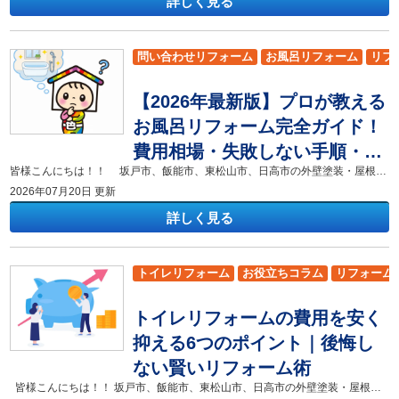
詳しく見る
問い合わせリフォーム
お風呂リフォーム
リフ
鶴ヶ島市
小川町
飯能市
坂戸市
東松山市
【2026年最新版】プロが教える
毛呂山町
嵐山町
滑川町
鳩山町
越生町
お風呂リフォーム完全ガイド！
費用相場・失敗しない手順・主
皆様こんにちは！！ 坂戸市、飯能市、東松山市、日高市の外壁塗装・屋根リフォーム専門店 株式会社色彩デザインです！ 毎日使うお風呂の汚れが落ちにくくなったり、冬場の浴室が寒くて困ったりしていませんか。お風呂のリフォームは人生の中で何度も経験することではないため、一体いくらの費用がかかるのか、どのメーカーを選べば良いのか分からず不安になるものです。 この記事では、2026年における最新のお風呂リフォームの費用相場や、主要メーカーであるTOTO・LIXIL・パナソニックの特徴、そして工事で失敗しないための具体的な手順を徹底的に解説します。 この記事を読むと、ご自身の予算に合った最適な浴室プランの立て方や、さらには後悔しない業者選びの基準が明確に分かります。 築15年〜20年が経過して浴室の床のひび割れやカビに悩んでいるご家族や、これからの老後に備えて安全で暖かいユニットバスへ変更したいと考えているご家族はぜひ最後まで読んでみてください！ ▼合わせてチェック▼色彩デザインのショールーム [myphp file="comContactL01"] わが家の予算はいくら？【価格帯別】お風呂リフォームの費用相場とコストを抑えるコツ お風呂リフォームにかかる費用は、現在の浴室のタイプや新しく導入するユニットバスのグレードによって大きく変動します。一般的なマンションや戸建てのシステムバス交換であれば、中心となる費用相場は80万円から150万円の範囲内に収まるケースがほとんどです。タイル張りで作られた従来の在来工法から最新のユニットバスへ変更する場合は、基礎の補修工事や解体費用が余分にかかるため、120万円から180万円ほどの予算を見ておく必要があります。 予算に応じたお風呂リフォームの価格帯別の仕上がりと工事内容 お風呂リフォームの費用は、予算ごとに選べる製品のグレードや工事の規模が明確に変わります。 50万円から80万円の予算帯では、シンプルな機能を持つ普及型のユニットバスへの交換が可能になります。デザインやオプションは限られますが、限られた予算で綺麗なお風呂に一新したい方に最適な選択肢です。 80万円から120万円の中価格帯では、断熱床や高断熱浴槽といった人気の快適設備を標準で組み込むことができます。壁のカラーバリエーションも豊富に選べるようになるため、実用性とデザイン性のバランスが最も良い価格帯です。 120万円以上の高価格帯になると、人工大理石の浴槽や肩湯機能、高級感のある照明システムなどを搭載した最上級グレードの浴室を実現できます。ジェットバスや調光システムなどを導入して、まるでホテルのような贅沢な空間を作りたいこだわり派のご家族におすすめのプランです。 お風呂リフォームの費用を賢く抑えるための具体的なコストダウンの方法 お風呂リフォームの総額を抑えるためには、オプションの精査と自治体の補助金制度を賢く活用することが極めて重要です。 浴室乾燥機やジェットバスといった魅力的なオプションは、本当に日常的に使用するかどうかを家族でじっくり話し合って決めてください。ショールームに行くと全ての機能が魅力的に見えますが、不要な機能を削ることが最大のコストカットにつながります。 また、国や自治体では、省エネリフォームを対象とした補助金制度が実施されることがあります。最新の制度については事前に確認しましょう。バリアフリー化に伴う介護保険の給付金を申請することで、工事費用を大幅に減らすことが可能です。浴室の断熱改修や手すりの設置などは補助金の対象になりやすいため、事前の書類申請を忘れないように進める必要があります。 さらに、工事を依頼する際は施工体制によっては中間コストが発生する場合があります。見積もりを比較する際は、施工体制も確認すると安心です。自社施工で行う地元のリフォーム専門店に直接相談することで、無駄な中間マージンをカットして安く施工できます。 【TOTO・LIXIL・パナソニック】どこが違う？2026年おすすめ主要メーカーの機能・特徴比較 国内の主要水回りメーカーであるTOTO、LIXIL、パナソニックは、それぞれ独自の優れた技術を持ってお風呂製品を開発しています。メーカーごとの強みを理解しておくと、自分たちが浴室に求める最優先事項に合わせて最適な製品を選べるようになります。 国内で高いシェアを持つTOTOのお風呂が持つ特徴と心地よさの秘密 TOTOのお風呂は、毎日の入浴における身体への優しさと、圧倒的な掃除の手軽さを徹底的に追求している点が最大の強みです。 TOTOの代名詞とも言える「ほっカラリ床」は、床の内側にクッション層を持たせることで、畳のような柔らかい踏み心地を実現しています。この床は断熱性にも非常に優れているため、冬場の入浴一歩目でも足元がヒヤッと冷たくなる不快感を感じにくくしてくれます。 さらに、浴槽内のボタンを一段押すだけで自動的に浴槽を洗浄してくれる「そうじ浴槽」や、除菌水を床に吹きかける「床ワイパー洗浄」などの先進的なクリーン技術も選べます。水回り設備メーカーとし高い知名度がある安心感や、お風呂掃除の負担を徹底的に減らして楽をしたいご家族には、TOTOのシステムバスが最も適しています。 デザイン性と高い機能性を両立させたLIXILのお風呂が選ばれる理由 LIXILのお風呂は、洗練されたモダンなデザイン性と、お湯の心地よさを五感で楽しめる贅沢な機能が数多く揃っている点が特徴です。 LIXILの上級グレードに搭載されている「アクアフィール」と呼ばれる機能は、首から肩にかけて優しくお湯を注ぐ肩湯を楽しむことができます。毎日の入浴を極上のリラックスタイムに変えてくれます。 また、カウンターを簡単に取り外して丸洗いできる「まる洗いカウンター」や、排水口のゴミを渦の力でひとまとめにする「パッとくるりんポイ排水口」など、お手入れを簡単にする工夫も随所に施されています。浴室全体のインテリア性やカラーコーディネートにこだわり、視覚的にもリラックスできる空間を作りたいご家族にはLIXILがぴったりです。 家電メーカーならではの技術が光るパナソニックのお風呂の魅力 パナソニックのお風呂は、独自の酸素美泡湯技術やLED照明を駆使した、先進的なエステ空間と高い省エネ性能が大きな魅力となっています。 パナソニック独自の「酸素美泡湯」は、浴槽のお湯に微細な酸素の泡を発生させることで、入浴するだけで肌のうるおい感のある入浴を楽しめます。湯上がり後も身体のポカポカ感が長続きする独自の入浴機能です。 さらに、有機ガラス系の素材を使用した「スゴピカ浴槽」は、水垢や汚れが固着しにくく、軽い力で拭くだけで美しい輝きを長期間維持することができます。照明器具にもこだわりがあり、時間帯に合わせて光の色味や明るさを切り替えられる演出照明など、家電技術を応用した快適な空間演出が得意です。美容に対する関心が高いご家族や、最新のテクノロジーを活用して日々の疲れを癒やしたいご家族にはパナソニックが有力な選択肢の一つとなります。 後悔しないお風呂リフォームのポイント｜失敗事例から学ぶチェック項目 お風呂のリフォームでは、工事が終わった後に「こんなはずではなかった」と後悔する失敗事例が実は少なくありません。事前に失敗のパターンを把握しておくことで、図面の段階やショールームでの見学時に正しい判断をすることができます。 お風呂リフォームでよくある失敗事例とそれを防ぐための対策 お風呂のリフォームにおける最大の失敗事例は、浴室のカラー選びやサイズ選びに関して発生することが非常に多いです。 高級感を演出するために壁や浴槽を全面ブラックや濃いブラウンで統一したところ、水垢の白い汚れが想像以上に目立ってしまい、毎日の掃除が苦痛になってしまったという失敗談があります。濃い色の壁面は視覚的な引き締め効果がありますが、水滴が乾いた後のカルシウム分が白く浮き出るため、綺麗な状態を保つにはこまめな拭き上げ作業が必要不可欠になります。 また、リフォーム前よりも洗い場を広くしようとして浴槽のサイズを小さくした結果、足を伸ばしてゆったりとお湯に浸かれなくなり、入浴の満足度が下がってしまったというケースも存在します。浴室全体の限られたスペースの中で、洗い場の広さと浴槽の大きさのどちらを優先するべきかを、家族全員の入浴スタイルに合わせて慎重に検討しなければなりません。 高齢者の安全を守るためのバリアフリー化と断熱性能を高める重要性 家族全員が将来にわたって安全にお風呂を利用するためには、バリアフリー対応とヒートショック対策を最優先で設計する必要があります。 浴室の出入り口にある段差を完全に無くしてフラットな設計にすることは、高齢の家族だけでなく、小さな子どもがつまずいて転倒するリスクを大幅に軽減します。また、浴槽をまたぐ動作や立ち上がりの動作をサポートするために、最適な位置へ手すりを複数箇所設置しておくことが安全性を高める基本です。 さらに、冬場の急激な温度変化によって心臓に負担がかかるヒートショック現象を防ぐために、浴室全体の断熱材の追加や、浴室暖房乾燥機の導入は必須の項目と言えます。実際に私の実家でお風呂をリフォームした際にも、浴室暖房を設置したことで一番風呂に入る祖父母が「冬でも部屋の中と同じくらい暖かくて本当に快適だ」と大喜びしてくれました。 今回は、2026年における最新のお風呂リフォームの費用相場、主要メーカーであるTOTO・LIXIL・パナソニックのそれぞれの特徴、そして工事で後悔しないための注意点について詳しく解説してきました。 お風呂のリフォームは、予算の目安をしっかりと立てた上で、家族のライフスタイルに合ったメーカーの機能をショールームで実際に体験しながら選ぶことが成功への近道です。特に、冬場の寒さを解消する断熱性能の向上や、将来を見据えたバリアフリー設計は、家族全員の健康と安全を長きにわたって守るために欠かせないポイントとなります。失敗事例を教訓にしながら、信頼できる地元の施工業者と一緒に理想の浴室空間を作り上げていってください。 リフォーム専門店SDリフォームでは、坂戸市を中心としたエリアで、地域密着をモットーに坂戸市をメインにリフォームを行わせていただいております。是非！リフォームの事ならSDリフォームにお任せください！ ▼合わせてチェック▼色彩デザインのショールーム [myphp file="comContactL01"]
要メーカーの特徴を徹底解説
2026年07月20日 更新
詳しく見る
トイレリフォーム
お役立ちコラム
リフォーム
小川町
飯能市
坂戸市
東松山市
日高市
吉
トイレリフォームの費用を安く
嵐山町
滑川町
鳩山町
越生町
抑える6つのポイント｜後悔し
ない賢いリフォーム術
皆様こんにちは！！ 坂戸市、飯能市、東松山市、日高市の外壁塗装・屋根リフォーム専門店 株式会社色彩デザインです！ トイレの設備が古くなってきたり、水漏れなどのトラブルが発生したりすると、トイレの改修を考え始める時期になります。しかし、トイレの改修には大きな費用がかかるため、工事の予算がいくらになるのか不安を感じるご家族は非常に多いです。 本コラムでは、坂戸市でトイレリフォームの費用を安く抑えるための具体的な6つのポイントや、工事の適正な価格相場について詳しく解説します。本コラムを読むと、トイレリフォームの費用を節約するための具体的な手順や、予算に合わせた最適なトイレの機種選び、さらに信頼できる業者の選び方が明確に分かります。 トイレの便器が古くなって交換を検討しているご家族や、できるだけ低価格で高品質なトイレの改修を実現したいと願う坂戸市のご家族は、ぜひ最後まで読んでみてください！ ▼合わせてチェック▼色彩デザインのショールーム [myphp file="comContactL01"] 坂戸市におけるトイレリフォームの費用相場を知る まずは適正価格を把握しよう トイレリフォームを計画する際には、まず全体の費用相場を正しく把握することが非常に重要になります。費用相場を知ることで、提示された見積書が適正な金額であるかどうかをご家族自身で判断できるようになります。 坂戸市でトイレリフォームの内装工事を同時に行うとお得？コストを抑える工事計画の立て方 トイレリフォームを行う際には、便器の交換だけでなく、床のクッションフロアや壁紙のクロスといった内装工事も同時に行う手法が非常におすすめです。 私が過去に担当した坂戸市のお客様でも、最初は便器の交換だけを希望されていました。しかし、古い便器を取り外したところ、床に古い便器の設置跡がくっきりと残ってしまい、急遽床の張り替えを追加することになりました。このような実体験からも、便器交換と床や壁の内装工事を一度にまとめて施工することが、最終的なトータルの工事費用を最も安く抑える賢い工事計画の立て方と言えます。 坂戸市のトイレリフォームで人気メーカーを比較！予算に合わせたトイレ選びのコツ トイレリフォームの費用を大きく左右する要因は、設置するトイレの本体価格にあります。日本の主要な設備メーカーであるTOTOやLIXIL、パナソニックなどの製品には、それぞれ異なる特徴と価格帯が存在します。 例えば、TOTOの製品は独自の除菌水機能や汚れが付きにくい陶器技術が優れており、15万円から30万円前後の予算で高機能なモデルが選べます。LIXILの製品は、お掃除がしやすいシャワートイレ機能が充実しており、15万円から20万円の予算でスタイリッシュな一体型トイレを購入できます。パナソニックの製品は、有機ガラス系素材を使用しており、13万円から22万円の価格帯で泡洗浄機能が付いた節水性の高いトイレが手に入ります。予算を安く抑えたい場合は、タンク付きのスタンダードな組み合わせ便器を選ぶことで、本体価格を大幅に削減してリフォームを完了させられます。 坂戸市でトイレリフォームを行う最適なタイミングと業者の選び方 トイレリフォームを安く成功させるためには、工事を行う時期の見極めと、依頼する施工業者の選定が決定的な鍵を握ります。適切なタイミングで信頼できる業者に相談することが、無駄な出費を防ぐ最善の方法です。 坂戸市でトイレリフォームの交換時期を見極める 故障前のリフォームが結果的に安くなる理由 トイレの便器やタンクの平均的な耐用年数は、一般的に15年から20年程度と言われています。多くのご家族はトイレが完全に故障して水が流れなくなってから慌てて修理や交換を手配しますが、この方法は費用の面で大きなデメリットを生みます。 なぜなら、突然の故障による緊急の修理対応や即日交換工事では、業者の選択肢が狭まり、通常よりも割高な緊急出張料金や在庫処分品の高い本体価格を受け入れざるを得なくなるからです。事前にトイレのパッキンの劣化や便器の頑固な着色などの兆候を見極めて、計画的に見積もりを比較しながら進めれば、最も安いプランをじっくり選べます。故障する前の段階で余裕を持ってリフォームを計画することが、結果的に全体の支出を一番低く抑えるための賢い選択肢になります。 坂戸市で地元のリフォーム会社に依頼するメリット 適正価格と安心施工を両立する方法 トイレリフォームを依頼する先として、大手のハウスメーカーや大手の家電量販店ではなく、坂戸市の地元に密着したリフォーム会社を選ぶことには非常に大きなメリットがあります。地元の施工業者を選ぶ最大のメリットは、大手の会社のような中間マージンや高額な広告宣伝費が工事金額に上乗せされないため、純粋な工事費用が非常に安くなる点にあります。 また、坂戸市の地元密着型のリフォーム会社であれば、万が一リフォーム後に水回りの不具合やトラブルが発生した場合でも、スタッフが車ですぐに駆けつけて迅速に対応してくれるため精神的な安心感がまったく違います。さらに、地域の気候や水質の特性を熟知した熟練の自社職人が施工を担当するため、手抜き工事のリスクが極めて低く、非常に丁寧で確実な施工を期待できます。このように、地元のリフォーム会社に依頼する選択は、工事の適正な低価格と、施工後の長期的な安心感を完璧に両立させるための最も確実な方法と言えます。 本コラムでは、坂戸市でトイレリフォームの費用を安く抑えるための6つの重要なポイントや、失敗しないための具体的な工事計画の立て方について詳しく解説してきました。トイレリフォームの費用を抑えるためには、便器の交換と同時に内装工事をまとめて行う工夫や、各メーカーの特長を比較して予算に合う適切な便器のグレードを選ぶことがとても大切です。また、トイレが完全に故障してしまう前のタイミングで計画的に準備を進めることや、中間マージンが発生しない地元の信頼できるリフォーム会社へ相談することが、後悔しない賢いリフォームを実現するための近道となります。 リフォーム専門店SDリフォームでは、坂戸市を中心としたエリアで、地域密着をモットーに坂戸市をメインにリフォームを行わせていただいております。是非！リフォームの事ならSDリフォームにお任せください！ ▼合わせてチェック▼色彩デザインのショールーム [myphp file="comContactL01"]