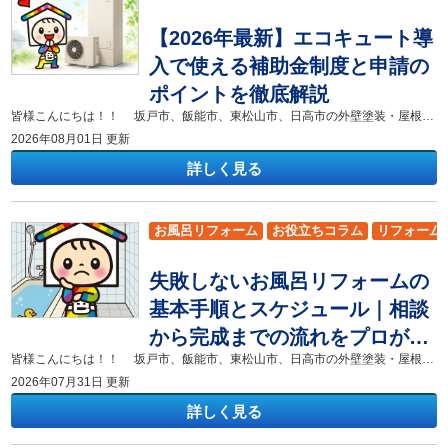
坂戸市
東松山市
日高市
吉見町
毛呂山町
【2026年最新】エコキュート導
鳩山町
越生町
入で使える補助金制度と申請の
ポイントを徹底解説
皆様こんにちは！！ 坂戸市、飯能市、東松山市、日高市の外壁塗装・屋根リフォーム専門店 株式会社色彩デザインです！ 坂戸市在住の皆さまの中で、毎月の光熱費が高くてお困りの方や、ご自宅の給湯器が古くなって交換をご検討されている方はいませんか。坂戸市でも最新のエコキュートへ交換したいけれど、初期費用が高くてなかなか購入の決断ができないとお悩みのご家族は多い印象を受けます。 本コラムでは、2026年最新のエコキュート導入時に活用できる補助金制度の概要や、坂戸市で補助金を受け取るための具体的な申請手順および失敗しないための重要ポイントを徹底的にわかりやすくご紹介いたします。 本コラム最後までお読みいただくことで、2026年の最新補助金制度の金額や対象条件、補助金を確実に受け取るための申請手続きの流れ、さらにエコキュート導入による光熱費の削減効果や工事選びのコツまでをしっかりと理解できます。 自宅の給湯器の買い替えをご検討中の方や、坂戸市で光熱費を賢く節約したいご家族、補助金を賢く使ってお得にリフォームしたいご家族は、ぜひ最後まで読んでみてください！ ▼合わせてチェック▼色彩デザインのショールーム [myphp file="comContactL01"] 2026年に利用できるエコキュート補助金制度の概要と最新動向 2026年度も国や自治体による手厚い給湯省エネ支援事業が継続されており、高効率給湯器であるエコキュートの普及に向けた大型の補助金制度が実施されております。エネルギー価格の高騰が続く現在において、家庭の省エネ化を推進するエコキュート導入補助金は過去最大級の補助額となっております。 2026年の給湯省エネ事業におけるエコキュートの基本補助額は、本体1台あたり7万円から設定されております。さらに省エネ性能が極めて高い高効率モデルを選択された場合には、最大で1台あたり12万円の補助金が支給される仕組みとなっております。エコキュートの初期費用を大幅に抑えることができるため、2026年度の補助金制度はエコキュートを購入する絶好の機会となっております。 補助金の対象となるエコキュートの条件 エコキュートの補助金を獲得するためには、購入する機器が国の定める一定の省エネ基準を満たしていることや、申請者自身が対象要件に該当していることが必要不可欠となります。条件を満たさない機器を購入してしまうと補助金が交付されませんので、事前に細かく条件をチェックする必要があります。 補助金対象となるエコキュートは、2025年度または2026年度の目標年度に応じた省エネ基準達成率を満たしている高効率機種に限られております。具体的には太陽光発電の余剰電力を利用して夜間だけでなく昼間にお湯を沸かす機能が搭載されたモデルが指定されております。SDリフォームで過去にお手伝いした坂戸市のお客様も、当初は低価格な標準モデルをご検討されていましたが、省エネ性能が高い対象モデルに変更したことで無事に補助金を適用することができました。メーカーのカタログに「給湯省エネ事業対象製品」の記載があるか否かを必ず事前に確認することが大切です。 補助金申請の流れと必要書類｜申請前に押さえたいポイント エコキュートの補助金申請は、施工事業者を経由してオンラインで手続きを行う流れが一般的となっております。個人のお客様が直接行政窓口へ申請を行う形式ではないため、事業者選びとスムーズな書類準備が成功の鍵を握ります。 補助金受給までの全体スケジュールと具体的な手続き手順 エコキュート補助金の申請手続きは、まず登録施工業者であるSDリフォームとの工事契約締結からスタートいたします。機器の手配と工事完了後に、施工業者が補助金事務局の専用ポータルサイトからオンラインにて交付申請を送信いたします。SDリフォームが坂戸市で担当したお客様の事例では、申請をし審査を経て補助金の交付確定までに約3ヶ月から4ヶ月のかかりました。予算が上限に達した段階で申請受付が終了となるため、工事が決まったら早期に申請手続きへ移ることが大切です。 申請時に提出する必須書類と絶対に失敗しない準備のコツ 補助金申請に必要な書類には、工事対象住宅の本人確認書類（運転免許証など）、工事請負契約書、設置機器の保証書、工事前後の施工写真などが含まれます。特に機器の設置前と設置後の写真撮影は必須であり、型番がはっきりと読み取れる状態で撮影しなければ申請が却下されるリスクがございます。SDリフォームでは坂戸市での全施工現場において、専門スタッフが撮影基準に基づいた正確な施工写真を記録しております。 エコキュートへ交換することによる光熱費削減効果とメリット 従来の電気温水器やプロパンガス給湯器から最新のエコキュートへ買い替えることで、毎月の給湯にかかる光熱費を約3分の1から4分の1程度まで大幅に削減することが可能となります。大気の熱を利用してお湯を沸かすヒートポンプ技術により、極めて少ない電力で効率的にお湯を作ることができます。SDリフォームが坂戸市のお客様宅でエコキュート設置工事を行った後、お客様から「毎月の電気代が8,000円近く安くなって驚いた」という嬉しいお声を頂戴いたしました。初期投資はかかりますが、毎月のランニングコストを大幅に節約できる点がエコキュートの最大の魅力です。 補助金枠の残り状況と早期導入をおすすめする理由 国の給湯省エネ補助金予算は無制限ではなく、全国からの申請額が予算上限に達した時点で年度途中であっても早期終了する仕組みになっています。過去の補助金事業におきましても、秋口から冬場にかけて駆け込み需要が増加し、予定よりも早い段階で受付が締め切られた事例が多発いたしました。SDリフォームでも坂戸市の皆様へ、本格的な冬の給湯需要期を迎える前の春から夏にかけての早期ご検討を強くおすすめしております。補助金枠に余裕がある早期の段階で導入を決断することで、確実に補助金を獲得し賢くお得にリフォームを完了させることができます。 SDリフォームが選ばれる理由と坂戸市での施工実績 坂戸市でエコキュートの交換リフォームをご検討の際は、地域の気候や住環境を熟知し、補助金申請の実績が豊富な地元密着型のリフォーム専門店を選ぶことが安心への一番の近道となります。 補助金の交付申請手続きは提出書類が多く複雑ですが、SDリフォームではスタッフがお客さまに代わって申請作業を全面的にサポートいたします。坂戸市のお客様からも「複雑な書類作成や写真準備をSDリフォームにすべてお任せできたので、ストレスなくスムーズに補助金を受け取ることができた」とのお喜びの声を多数頂戴しております。お客様の手間を最小限に抑えつつ、確実に補助金を受給できるよう万全の態勢でサポートいたします。 本コラムでは、2026年最新のエコキュート導入時に利用できる補助金制度や申請時の重要ポイントについて徹底的に解説を行ってまいりました。現在実施されている給湯省エネ事業を活用することで、7万円から最大12万円もの補助金を受け取りながら最新のエコキュートへ交換できます。補助金の交付を受けるためには、省エネ基準を満たした対象機器の選定や、施工前後の写真撮影をはじめとする正確な書類提出が不可欠となります。国の予算枠には上限があり早期終了の恐れがあるため、光熱費削減効果も踏まえて早い時期に準備を進めることが成功の鍵となります。 リフォーム専門店SDリフォームでは、坂戸市を中心としたエリアで、地域密着をモットーに坂戸市をメインにリフォームを行わせていただいております。是非！リフォームの事ならSDリフォームにお任せください！ ▼合わせてチェック▼色彩デザインのショールーム [myphp file="comContactL01"]
2026年08月01日 更新
詳しく見る
お風呂リフォーム
お役立ちコラム
リフォーム
小川町
飯能市
坂戸市
東松山市
日高市
吉
失敗しないお風呂リフォームの
嵐山町
滑川町
鳩山町
越生町
基本手順とスケジュール｜相談
から完成までの流れをプロが徹
皆様こんにちは！！ 坂戸市、飯能市、東松山市、日高市の外壁塗装・屋根リフォーム専門店 株式会社色彩デザインです！ お風呂は、一日の疲れを癒やし、心と体をリフレッシュする大切な場所です。しかし、「お湯が冷めやすい」「カビや汚れが落ちにくい」「浴室が寒い」「床が滑りやすくて危険」など、長年使っているうちにさまざまな不満を感じる方も多いのではないでしょうか。 いざお風呂のリフォームを考え始めても、「何から始めればいいの？」「工事には何日くらいかかる？」「費用はどれくらい必要？」など、分からないことも多いと思います。 そこで今回のコラムでは、お風呂リフォームの検討開始から工事完了までの基本的な手順とスケジュールについて、リフォームのプロの視点から分かりやすく解説します。 この記事を読むことで、お風呂リフォーム全体の流れや業者選びのポイント、工事期間中の注意点、追加費用を防ぐための確認事項、工事後の保証について理解できるようになります。 「そろそろ我が家のお風呂も新しくしたいけれど、何から始めればいいのか分からない」という坂戸市周辺の皆さまは、ぜひ最後までご覧ください。 ▼合わせてチェック▼色彩デザインのショールーム [myphp file="comContactL01"] お風呂リフォームは何から始める？まずは現在の不満と希望を整理しよう お風呂リフォームを考え始めたら、まず行いたいのが「現在のお風呂で困っていること」と「新しいお風呂で実現したいこと」を家族で整理することです。 現在の不満を明確にしないままリフォームを進めてしまうと、工事が終わってから「もっとこうすればよかった」と後悔してしまう可能性があります。 たとえば、 浴室が冬場に寒い お湯がすぐに冷めてしまう 浴槽が狭くてゆっくり入れない タイルの目地やカビの掃除が大変 浴室の床が滑りやすい 浴室と脱衣所の段差が気になる 掃除やお手入れをもっと楽にしたい など、普段感じている不満を家族で一度書き出してみることをおすすめします。 私たちが実際にお客様からご相談を受ける際にも、「見た目を新しくしたい」というご希望だけでなく、「冬でも暖かい浴室にしたい」「掃除を楽にしたい」「将来も安心して使えるお風呂にしたい」といったご要望を伺うことが多くあります。 特に、ご家族に高齢の方がいる場合や、将来的な暮らしやすさを考える場合は、手すりの設置や段差の解消、滑りにくい床材なども検討しておくと安心です。 また、予算には限りがあるため、「絶対に必要な機能」と「できれば取り入れたい機能」に分けて優先順位を決めておくと、業者との打ち合わせもスムーズになります。 現地調査・見積もり・プランニング｜失敗しないリフォーム業者選びのポイント 希望や予算のイメージがまとまったら、次はリフォーム業者に相談し、現地調査と見積もりを依頼します。 現地調査では、実際にスタッフがご自宅を訪問し、浴室の寸法や現在の設備、給排水管の状態、電気設備、搬入経路などを確認します。 お風呂のリフォームは、単純に新しいユニットバスを設置すればよいというものではありません。住宅の構造や既存の浴室の状態によって、必要な工事内容や費用が変わるため、現地を確認したうえでプランを作成することが重要です。 業者を選ぶ際には、複数の業者から見積もりを取って比較する方法もあります。 ただし、単純に「一番安い業者」を選ぶのではなく、以下のポイントも確認しましょう。 見積書の内容が分かりやすいか 工事内容が具体的に記載されているか 追加費用が発生する可能性について説明があるか 希望や予算に合わせた提案をしてくれるか 質問に対して丁寧に説明してくれるか 工事後の保証やアフターフォローがあるか 見積書についても、「工事一式」とだけ記載されているものより、解体工事、設備費、配管工事、電気工事、内装工事など、工事内容がある程度明確になっているほうが安心です。 価格だけで判断せず、「どのような工事を、どのような内容で行うのか」をしっかり比較することが、納得できるリフォームにつながります。 契約から工事開始までの流れ｜スケジュールと事前準備をチェック プランや見積もりの内容に納得したら、施工業者と正式に工事請負契約を結びます。 契約前には、工事内容や金額だけでなく、以下の項目もしっかり確認しておきましょう。 工事の開始日と完了予定日 支払いのタイミング 工事内容と使用する設備 追加工事が発生した場合の対応 保証内容と保証期間 工事中の変更やキャンセルに関する規定 契約が完了したら、着工に向けて事前準備を進めます。 お風呂のリフォーム期間中は浴室が使用できなくなるため、工事中の入浴方法をあらかじめ考えておくことが大切です。 近隣の銭湯や日帰り温泉を利用するのか、親族の家のお風呂を借りるのかなど、ご家族の生活スタイルに合わせて事前に計画しておきましょう。 また、工事前には近隣の方への挨拶も重要です。 お風呂の解体工事では、作業音や振動が発生する場合があります。また、工事車両の出入りなどで、近隣の方にご迷惑をおかけする可能性もあります。 施工業者と相談しながら、必要に応じて両隣や向かい、裏のお宅などへ工事期間や作業時間を事前にお伝えしておくと、近隣トラブルの防止につながります。 お風呂リフォームの工事期間は何日？解体から完成までの工程を解説 お風呂リフォームにかかる工事期間は、現在の浴室の種類や建物の状態、工事内容によって異なります。 一般的に、既存のユニットバスから新しいユニットバスへ交換する場合は、2～4日程度が一つの目安です。 一方、タイル張りの在来工法の浴室からユニットバスへ変更する場合は、解体や下地の補修、土間工事などが必要になることがあり、4～7日程度かかる場合があります。 ただし、住宅の状態や工事内容によって期間は変わるため、正確な工事日数については現地調査後に確認することをおすすめします。 一般的な工事の流れは、次のようになります。 工程 期間の目安 主な作業内容 1. 養生・解体工事 1日目 搬入経路の養生、既存浴室や浴槽の解体 2. 配管・電気工事 1～2日目 給排水管の移設、電気配線、換気設備などの施工 3. 下地・土台工事 2～3日目 床下の補修や補強、必要に応じた下地工事 4. ユニットバス組立 3～4日目 新しいユニットバスの組み立て・設置 5. 内装・ドア枠工事 4～5日目 浴室入口やドア枠、脱衣所の内装工事 6. 最終確認・引き渡し 最終日 通水・通電確認、設備チェック、清掃、引き渡し ※上記は一般的な工事の流れと目安です。建物の状況や工事内容によって、工事期間は異なります。 特に築年数が経過した住宅では、浴室を解体した際に床下の腐食や配管の劣化などが見つかり、追加の補修工事が必要になるケースもあります。 そのため、工事スケジュールは余裕を持って計画しておくと安心です。 完成後に後悔しないために！追加費用・設備・保証で確認すべきポイント お風呂リフォームを成功させるためには、工事が終わった後のことまで考えておくことが大切です。 特に確認しておきたいのが、「追加費用」「設備の使い勝手」「保証・アフターフォロー」の3つです。 まず、追加費用についてです。 築年数が経過している住宅では、浴室を解体して初めて、床下の木材の腐食やシロアリ被害、配管の劣化などが判明する場合があります。 こうした場合には、予定していた工事とは別に補修工事が必要になる可能性があります。 もちろん、すべての住宅で追加費用が発生するわけではありませんが、契約前に「もし追加工事が必要になった場合は、どのような対応になるのか」を確認しておくことが重要です。 次に、設備の使い勝手です。 工事が完了したら、業者と一緒に最終確認を行いましょう。 たとえば、 浴槽やシャワーが問題なく使用できるか 水圧やお湯の温度に問題がないか 浴室暖房乾燥機などの設備が正常に作動するか ドアや窓がスムーズに開閉できるか 傷や汚れがないか などを確認します。 そして最後に、保証やアフターフォローについても確認しておきましょう。 メーカー保証に加えて、施工業者独自の保証が用意されている場合もあります。保証期間や保証の対象範囲は業者によって異なるため、契約前に内容を確認し、保証書などの書類を大切に保管しておくことをおすすめします。 万が一、工事後に不具合が発生した場合に、どこへ連絡すればよいのかまで確認しておくと、より安心です。 お風呂リフォームは事前準備と業者選びが成功のポイント お風呂リフォームを成功させるためには、事前準備から業者選び、プランニング、工事スケジュールの確認、そして工事後の保証まで、順序立てて進めていくことが大切です。 まずは、ご家族で現在のお風呂に対する不満や、新しい浴室で実現したいことを整理してみましょう。 そのうえで、信頼できるリフォーム業者に相談し、現地調査や見積もりを依頼することから始めてみてください。 お風呂は毎日使う場所だからこそ、デザインだけでなく、断熱性やお手入れのしやすさ、安全性、将来の暮らしやすさまで考えて選ぶことが重要です。 SDリフォームは、坂戸市を中心に地域密着でリフォーム工事を行っているリフォーム専門店です。 「お風呂が寒い」「浴槽が古くなってきた」「掃除をもっと楽にしたい」「家族が安心して使える浴室にしたい」など、お風呂に関するお悩みがございましたら、ぜひSDリフォームにご相談ください。 お客様のご自宅の状況やご希望、ご予算を丁寧にお伺いし、毎日の暮らしがより快適になるお風呂リフォームをご提案いたします。 坂戸市周辺でお風呂リフォームをご検討の方は、ぜひリフォーム専門店SDリフォームにお任せください！ ▼合わせてチェック▼色彩デザインのショールーム [myphp file="comContactL01"]
底解説
2026年07月31日 更新
詳しく見る