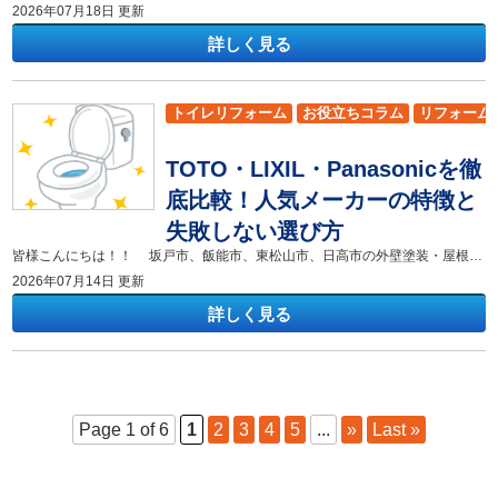
2026年07月18日 更新
詳しく見る
トイレリフォーム
お役立ちコラム
リフォーム
小川町
飯能市
坂戸市
東松山市
日高市
吉
TOTO・LIXIL・Panasonicを徹
嵐山町
滑川町
鳩山町
越生町
底比較！人気メーカーの特徴と
失敗しない選び方
皆様こんにちは！！ 坂戸市、飯能市、東松山市、日高市の外壁塗装・屋根リフォーム専門店 株式会社色彩デザインです！ 坂戸市でトイレリフォームを検討する際、「どのメーカーのトイレを選べば我が家にぴったりなのか分からない」「費用や機能の違いが複雑で決められない」とお悩みではありませんか。毎日家族全員が何度も使う場所だからこそ、トイレ選びは絶対に失敗したくない大切なポイントです。 本コラムでは、日本の住宅設備を牽引する3大人気メーカーであるTOTO、LIXIL、Panasonicのトイレを徹底的に比較し、それぞれの特徴や強みを分かりやすく解説します。 本コラムを読むと、各メーカーの代表的な機能の違いや、費用対効果の高いリフォームプランの立て方が明確に分かります。 これからトイレの交換を考えている方や、お掃除の手間を減らして水道代を節約したい坂戸市のご家族はぜひ最後まで読んでみてください！ ▼合わせてチェック▼色彩デザインのショールーム [myphp file="comContactL01"] TOTO・LIXIL・Panasonicを徹底比較！人気メーカーの特徴と失敗しない選び方 坂戸市でトイレリフォームを成功させるためには、メーカーごとの独自の強みを把握することが第一歩となります。トイレは一度設置すると10年から15年は使い続ける設備であるため、機能性やお手入れのしやすさを妥協なく比較することが重要です。 TOTOの強みとは？清潔機能と使い心地で支持される理由 TOTOのトイレは、独自の清潔技術である「きれい除菌水」と便器表面の滑らかさが最大の特徴です。きれい除菌水は洗剤を使わずに水から作られる除菌成分で、トイレの使用後や時間が経った後に自動で便器内に吹き付けられて黒ずみや菌の繁殖を強力に抑えます。便器の表面は「セフィオンテクト」と呼ばれるナノレベルの特殊なガラス層で焼き上げられており、汚れが引っかかる隙間すらありません。 実際に私が坂戸市のお客様宅でTOTOのピュアレストQRにリフォームした際、数ヶ月後の定期点検で「以前のトイレに比べて便器の輪じみ汚れが全くつかなくなり、毎日のブラシ掃除の回数が劇的に減った」と奥様から大変喜ばれました。毎日のトイレ掃除にまとまった時間をかけられない忙しいご家庭や、常に清潔な状態を維持したいご家族には、TOTOのトイレリフォームが非常に適しています。 LIXILの魅力を解説！デザイン性とコストパフォーマンスを比較 LIXILのトイレは、スタイリッシュで洗練されたデザイン性と、予算を抑えながらも高機能を手に入れられる優れたコストパフォーマンスが魅力です。LIXILの代名詞である「アクアセラミック」は、水に馴染む性質を持っており、汚物が水に浮き上がるようにツルンと流れ落ちる革新的な陶器素材となっています。さらに、便座の隙間が真上にしっかりと持ち上がる「お掃除リフトアップ」機能が搭載されているため、最も汚れが溜まりやすく臭いの原因になる便器と便座の隙間をストレスなく一拭きで綺麗にすることが可能です。 先日リフォームを担当した坂戸市の一戸建て住宅では、予算内で見た目をすっきりとさせたいというご要望があり、LIXILのサティスをご提案いたしました。限られたトイレ空間が劇的に広く見えるようになり、洗練されたインテリアのような空間に仕上がったことで、ご家族全員が大満足のトイレリフォームとなりました。デザイン性と高い清掃性を両立しつつ、リフォーム費用もお手頃に抑えたいという坂戸市のご家族にはLIXILのトイレが最適です。 Panasonicが選ばれる理由とは？アラウーノの独自機能と実力 Panasonicのトイレ「アラウーノ」は、家電メーカーならではの柔軟な発想から生まれた、従来の陶器製とは異なる有機ガラス系素材のトイレです。水族館の水槽や航空機の窓にも使われる非常に頑丈な素材で、水垢が表面に固着しにくい性質を持っているため、長期間にわたって新品のような輝きを維持できます。最も注目すべきは「激落ちバブル」と呼ばれる機能であり、市販の台所用中性洗剤を本体にセットしておくだけで、トイレを流すたびに2種類の細かい泡が便器内を自動でしっかりと洗浄します。 私が坂戸市内で3世代が同居する大家族のお客様のトイレをアラウーノL150シリーズにリフォームした際、使用頻度が高いにもかかわらず、泡の効果で便器の内側が常にピカピカに保たれていることに驚かれました。小さなお子様がいて飛び跳ね汚れが気になるご家庭や、とにかく自動でトイレを洗ってほしいという家事の効率化を求める坂戸市のご家族には、Panasonicのアラウーノが間違いなく強い味方になります。 節水・掃除・快適性で比較！2026年最新トイレ性能の違い 2026年の最新トイレリフォーム事情において、TOTO、LIXIL、Panasonicの3社は、節水性能、お掃除の手間、そして座り心地などの快適性においてそれぞれ明確な違いを打ち出しています。節水性の観点では、約20年前の古いトイレが1回あたり約13リットルの水を使用していたのに対し、現在の最新トイレは各社とも大洗浄で約3.8リットルから4.8リットルという3分の1以下の驚異的な少水量でしっかりと洗い流す構造です。お掃除の面では、TOTOが「除菌水による菌の抑制」、LIXILが「素材の防汚性と隙間のリフトアップ」、Panasonicが「泡による自動洗浄」というように、それぞれ異なるアプローチで綺麗な状態を維持する工夫を凝らしています。 坂戸市にお住まいの4人家族のお客様が20年前のトイレから最新の節水型トイレに交換した事例では、年間で約15,000円もの水道料金が削減され、毎月の固定費が目に見えて安くなったという具体的な効果が出ています。水道代を少しでも節約したいという視点で選ぶならどのメーカーでも高い効果を得られますが、ご家族が「除菌」「手動の拭きやすさ」「泡での自動洗浄」のどれを最も重視するかによって選ぶべきメーカーが決まります。 今回は、TOTO、LIXIL、Panasonicの3大メーカーの特徴を比較し、坂戸市でのトイレリフォームにおける失敗しない製品の選び方について解説いたしました。 TOTOは「きれい除菌水」による徹底的な清潔性と高い耐久性が強みであり、LIXILは「アクアセラミック」と「お掃除リフトアップ」による高いデザイン性とコストパフォーマンスが魅力です。そしてPanasonicは「有機ガラス系素材」と「激落ちバブル」による家電メーカーならではの自動洗浄機能が最大のメリットとなります。 それぞれのメーカーに独自の素晴らしい強みがありますので、ご予算、お掃除の頻度、水圧などの住宅環境を総合的に比較しながら、ご家族のライフスタイルに最も合う快適なトイレを選び出してください。 リフォーム専門店SDリフォームでは、坂戸市を中心としたエリアで、地域密着をモットーに坂戸市をメインにリフォームを行わせていただいております。是非！リフォームの事ならSDリフォームにお任せください！ ▼合わせてチェック▼色彩デザインのショールーム [myphp file="comContactL01"]
2026年07月14日 更新
詳しく見る
Page 1 of 6
1
2
3
4
5
...
»
Last »