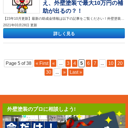
え、外壁塗装で最大10万円の補
助が出るの？！
【23年10月更新】最新の助成金情報は以下の記事をご覧ください！外壁塗装補助金と飯能市 お得な情報をゲットしよう！ ブログ読者の皆様、こんにちは！坂戸市・飯能市の外壁塗装・屋根塗装専門店の色彩デザインです。 寒い冬が終わり、桜と共に暖かい春を迎えています。 季節の変わり目、お体ご自愛ください。 さて、今となってはご存じの方も増えてきましたが、こんなご質問もいただきます。 「塗装でも補助金って出るの？」 市によって条件ありますが「リフォーム補助金」が出ます。 弊社が店舗を構えさせていただいている坂戸市、飯能市では今年度「2021年4月～」もあると周知されています。 主たる業者がその市内という条件を含め、弊社の場合は、外壁塗装・屋根塗装を行った際の補助金を利用することができます。 補助金を受けることができる対象者は、以下2点に該当する方です。1.市内に住所がある方2.市内にある店舗などの所有者、または市内にある店舗で自ら事業を営んでいる方。もしくは市内に存する住宅を自らが居住するために借り受けている方。 簡単にまとめると、その市内に住んでいて、自身で住宅を保有している方は補助金を受けることができます。 ただ、1つ問題があります。 市の財源確保です。 坂戸市・飯能市の補助金には、毎年財源の上限があります。 つまり、先着順なのです。 詳しくは 坂戸市店舗・住宅等リフォーム補助金事業 飯能市店舗・住宅等リフォーム補助金事業 のページをご覧ください。 色彩デザインでは、毎年坂戸市・飯能市の地域の皆様が外壁塗装・屋根塗装を実施する際、補助金需給のサポートをさせていただいております。 補助金をサポートさせていただくのにも手順がございますので、弊社スタッフが責任をもってサポートさせていただきます。 まずは一度、弊社色彩デザインに補助金のご相談をいただくことをお勧めします！ 色彩デザインへの外壁塗装・屋根塗装に関するご相談・お見積りはコチラから！
2021年03月28日 更新
詳しく見る
Page 5 of 38
« First
«
...
3
4
5
6
7
...
10
20
30
...
»
Last »
外壁塗装のプロに相談しよう!