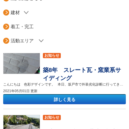
建材
着工・完工
活動エリア
お知らせ
築8年 スレート瓦・窯業系サ
イディング
こんにちは 色彩デザインです。 本日、坂戸市で外装劣化診断に行ってきました。 築8年 屋根はスレート瓦・外壁は窯業系サイディングが施工されていました。 スレート瓦は工場出荷時にアクリル塗装（約7年程度の耐久性）になります。 吸水テストを行った結果、ご覧の通り水をかけた所だけ色味が濃くなっており防水性がない為、雨水が流れ落ちてきません。 やはり、アクリル塗装の防水が切れて瓦に水が浸透しています。 その他にも北面に関してはコケが発生しています。 コケの発生は雨水が停滞していることを表しています。 雨が降る度に瓦に水が浸透し屋根の建材自体の劣化が進んでいきます。 建材自体の劣化を伴い、脆弱化した瓦は自然の環境下の中でひび割れが発生し ヒビの間から雨水が瓦の裏側まで入り込みます。 建物をこれ以上に劣化させないためには早急なメンテナンスが必要な状態にあります。 外壁の防水シーリング部分に大きな裂け目があります。部分的だけでなく、建物全体的に同じ症状がありました。
2021年05月01日 更新
詳しく見る
お知らせ