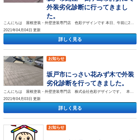
外装劣化診断に行ってきまし
た。
こんにちは 屋根塗装・外壁塗装専門店 色彩デザインです 本日、午前に2件の劣化診断を行ってきました。 どちらのご自宅も屋根スレート瓦・外壁窯業系のサイディングボードが施工されておりました。 ① ② こちら2件の屋根の写真になります。 ①と②の写真でどちらの方が築年数が経過しているか分かるでしょうか？？ 実は、、、左が約15年 右が20年 になります。 見た目でいうと ① の方が築年数が経過しているように見えますね！ この違いは内容成分になります。 アスベスト（石綿）が入っていない① 入っている②になります。 2004年を境にしてアスベストが含まれている建材の使用が禁止されています。 アスベスト入りの建材は住宅の環境下にもよりますがひび割れなく塗装施工が可能なものが多くあります。 一方、ノンアスベストスレート瓦屋根は10年ほど経過してくると層状に剥離を起こし、塗装施工が出来ない建材があります。
2021年04月04日 更新
詳しく見る
お知らせ
坂戸市にっさい花みず木で外装
劣化診断を行ってきました。
こんにちは 屋根塗装・外壁塗装専門店 株式会社色彩デザインです。 本日も外装劣化診断のご依頼を受けて行ってまいりました。 築10年ほど経過しており屋根スレート瓦・外壁窯業系サイディングボードが施工されておりました。 主成分がセメントで構成された瓦になる為、当初の塗装が劣化すると雨水を吸収し劣化のスピードが格段に速まります。 工場出荷時のアクリル塗装は5~7年ほどで防水性が無くなり、10年も経過すれば完全に雨水を吸ってしまうほどの劣化が見られます。 片流れの屋根で北面を向いており、築10年経過しております。 全体的に色褪せがあり、下に向かって黒く線が流れています。 これはスレート瓦に雨水が浸透し水が停滞していることが分かります。とゆうことは全体的に防水性が無くなっている証拠になります。 実際に屋根の部分で水をかけてみると、球になって弾かずに浸透しております。 防水性が無くなったことにより、他の症状も現れておりました。 瓦の反り ひび割れ
2021年04月03日 更新
詳しく見る
お知らせ