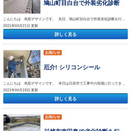
鳩山町目白台で外装劣化診断
こんにちは 色彩デザインです。 先日、鳩山町目白台で外装劣化診断を行ってきました。 築18年経過しており、屋根は粘土瓦、外壁は窯業系サイディングになります。 屋根は塗装の必要性はありませんがひび割れやズレ、漆喰、棟瓦、ケラバ瓦を固定しているビスの状態を確認していきます。 平瓦の割れやズレはなく一見すると問題ないように見えますが棟瓦やケラバ瓦を留めている釘の抜けが経年劣化により起きておりました。 自然環境下の中で釘が全体的に写真の通りになっております。 棟瓦の釘頭にはパッキンが付いておりますが、浮いた隙間に雨水が入っていき中の木を腐食させる可能性があります。 外壁は表面の防水性よりもシーリングの劣化が激しく雨水の侵入を許しておりました。 シーリング隙間から侵入した水が建物の建材を長い時間をかけて反りの症状が見受けられました。 一度、反ってしまったボードは元に戻せませんので早めのメンテナンスが必要になってきます。
2021年04月21日 更新
詳しく見る
お知らせ
厄介! シリコンシール
こんにちは 色彩デザインです。 本日は日高市で工事中の現場に行ってきました。 現在はシーリング工事中になりますので見学と 換気フードと外壁の境目にシリコンシールが施工されていたので下処理を行いました。 現場に到着したときはちょうど外壁目地シーリングの撤去中でした。 外壁の間にあるゴムをカッターでカットし綺麗に撤去。 見学終了。。 下処理 新築時に換気フードの周りにシリコンのシールが施工されていたので そのまま塗ってしまうと弾かれてしまうので逆プライマーで下処理を行ってきました。 細かい作業になりますが、密着性に関わる大切な作業になります。
2021年04月19日 更新
詳しく見る
お知らせ