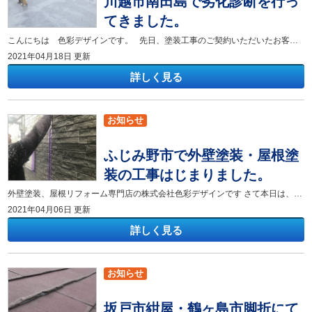
川越市南田島で劣化診断を行っ
てきました。
こんにちは 色彩デザインです。 先日、塗装工事のご契約いただいたお客様からご紹介をいただきまして劣化診断に行ってきました。 お話を伺ったところ築50年以上経過している、鉄筋コンクリート造りの建物になるそうで 悩みの点としては、昔から雨漏りがあるそうです。 実際に劣化診断に行った際の写真をご覧ください。 鉄筋コンクリート造りで1階、2階共に陸屋根でウレタン防水が施工されておりました。 平場の床面、脱気筒周りにひび割れが多数、、、。 これでは雨が降る度に雨水が浸み込みお部屋の中まで入ってしまいますね。 梅雨の時期が目前まで迫ってきておりますので心配なお声がけください！！
2021年04月18日 更新
詳しく見る
お知らせ
ふじみ野市で外壁塗装・屋根塗
装の工事はじまりました。
外壁塗装、屋根リフォーム専門店の株式会社色彩デザインです さて本日は、ふじみ野市のお客様の工事が始まりましたので早速行ってきました 仮設足場も無事終わり本日の作業内容のシーリング（コーキング）を当社の防水担当が行っています サイディングボードの弱点とも言われています パネルの継目、建具まわり、入隅などを丁寧に施工していきます 以外と工程もある大変な作業ですが、手慣れた様子でマスキングテープを貼ってます 当社のイメージシートも存在感が出ています(^^♪ 塗装前に大事な下地工程になります まだまだ始まったばかりですが今後も丁寧な作業を心掛け お客様にご満足いただけるように安全作業にて進めてまいります ふじみ野市の外壁塗装相談や屋根リフォームもご相談お気軽に色彩デザインまでご相談ください。 株式会社色彩デザイン 坂戸店：坂戸市にっさい花みず木2-6-2 飯能店：飯能市中居30 TEL:0120-130-522
2021年04月06日 更新
詳しく見る
お知らせ
坂戸市紺屋・鶴ヶ島市脚折にて